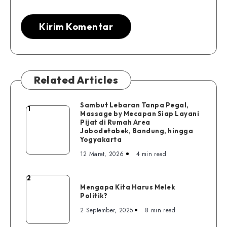
Related Articles
Sambut Lebaran Tanpa Pegal,
1
Sambut
Massage by Mecapan Siap Layani
Pijat di Rumah Area
Lebaran
Jabodetabek, Bandung, hingga
Tanpa
Yogyakarta
Pegal,
12 Maret, 2026
4 min read
Massage
by
2
Mengapa
Mecapan
Mengapa Kita Harus Melek
Kita
Siap
Politik?
Harus
Layani
2 September, 2025
8 min read
Melek
Pijat