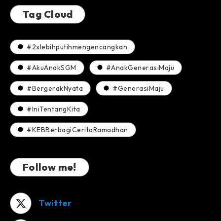
Tag Cloud
#2xlebihputihmengencangkan
#AkuAnakSGM
#AnakGenerasiMaju
#BergerakNyata
#GenerasiMaju
#IniTentangKita
#KEBBerbagiCeritaRamadhan
Follow me!
Twitter