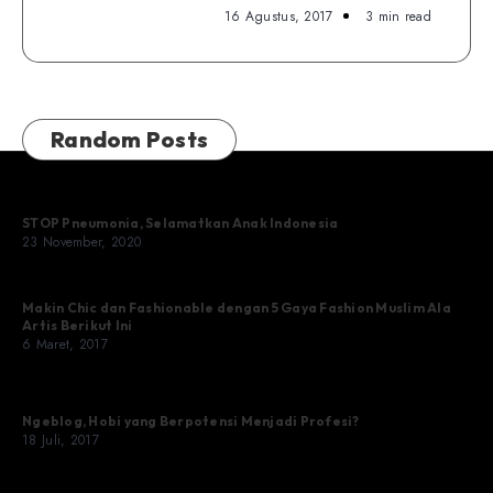
16 Agustus, 2017
3 min read
Random Posts
STOP Pneumonia, Selamatkan Anak Indonesia
23 November, 2020
Makin Chic dan Fashionable dengan 5 Gaya Fashion Muslim Ala
Artis Berikut Ini
6 Maret, 2017
Ngeblog, Hobi yang Berpotensi Menjadi Profesi?
18 Juli, 2017