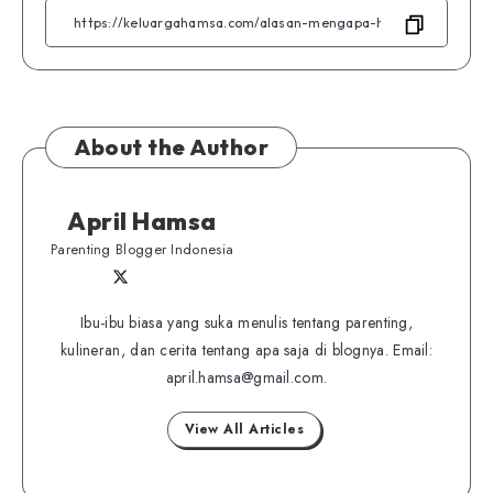
Facebook
Linkedin
Telegram
WhatsApp
Twitter
About the Author
April Hamsa
Parenting Blogger Indonesia
Follow
Follow
Website
me
me
Ibu-ibu biasa yang suka menulis tentang parenting,
on
kulineran, dan cerita tentang apa saja di blognya. Email:
on
Twitter
april.hamsa@gmail.com.
Facebook
View All Articles