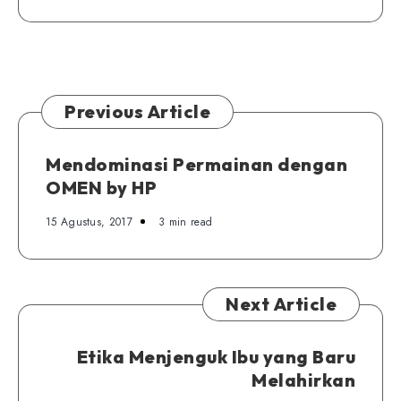
Politik?
di
Rumah
Area
Jabodetabek,
Bandung,
hingga
Previous Article
Yogyakarta
Mendominasi Permainan dengan
OMEN by HP
15 Agustus, 2017
3 min read
Next Article
Etika Menjenguk Ibu yang Baru
Melahirkan