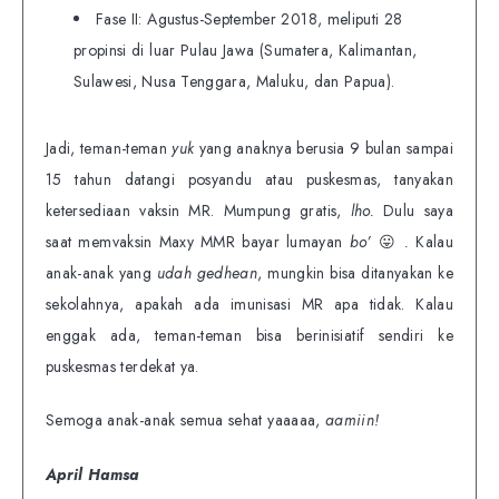
Fase II: Agustus-September 2018, meliputi 28
propinsi di luar Pulau Jawa (Sumatera, Kalimantan,
Sulawesi, Nusa Tenggara, Maluku, dan Papua).
Jadi, teman-teman
yuk
yang anaknya berusia 9 bulan sampai
15 tahun datangi posyandu atau puskesmas, tanyakan
ketersediaan vaksin MR. Mumpung gratis,
lho.
Dulu saya
saat memvaksin Maxy MMR bayar lumayan
bo’
😛
.
Kalau
anak-anak yang
udah gedhean
, mungkin bisa ditanyakan ke
sekolahnya, apakah ada imunisasi MR apa tidak. Kalau
enggak ada, teman-teman bisa berinisiatif sendiri ke
puskesmas terdekat ya.
Semoga anak-anak semua sehat yaaaaa,
aamiin!
April Hamsa