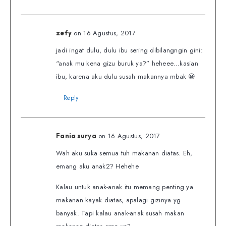
on 16 Agustus, 2017
zefy
jadi ingat dulu, dulu ibu sering dibilangngin gini:
“anak mu kena gizu buruk ya?” heheee…kasian
ibu, karena aku dulu susah makannya mbak 😀
Reply
on 16 Agustus, 2017
Fania surya
Wah aku suka semua tuh makanan diatas. Eh,
emang aku anak2? Hehehe
Kalau untuk anak-anak itu memang penting ya
makanan kayak diatas, apalagi gizinya yg
banyak. Tapi kalau anak-anak susah makan