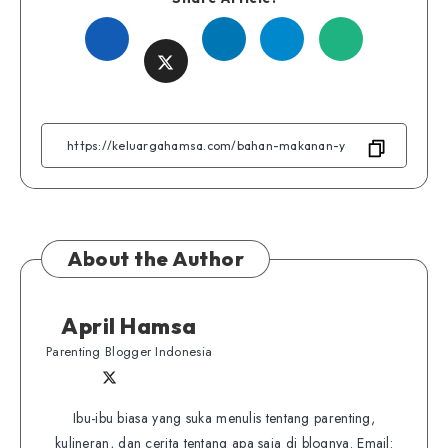
Share
Share
Share
Share
Share
on
on
on
on
on
Facebook
Linkedin
Telegram
WhatsApp
Twitter
About the Author
April Hamsa
Parenting Blogger Indonesia
Follow
Follow
Website
me
me
Ibu-ibu biasa yang suka menulis tentang parenting,
on
kulineran, dan cerita tentang apa saja di blognya. Email:
on