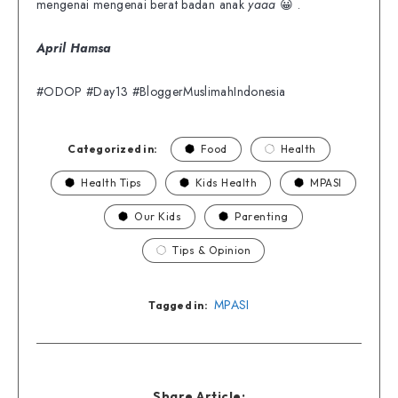
mengenai mengenai berat badan anak
yaaa
😀 .
April Hamsa
#ODOP #Day13 #BloggerMuslimahIndonesia
Categorized in:
Food
Health
Health Tips
Kids Health
MPASI
Our Kids
Parenting
Tips & Opinion
MPASI
Tagged in:
Share Article: