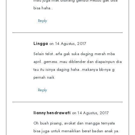
mau juga mak dibilang gendut Heuuu gak bisa
bisa haha..
Reply
on 14 Agustus, 2017
Lingga
Selain telot..arfa gak suka daging merah mba
april..gemess..mau diblender dan diapainpun dia
tau itu isinya daging haha..makanya bb-nya g
pernah naik
Reply
on 14 Agustus, 2017
lianny hendrawati
Oh buah pisang, avokat dan mangga ternyata
bisa juga untuk menaikkan berat badan anak ya.