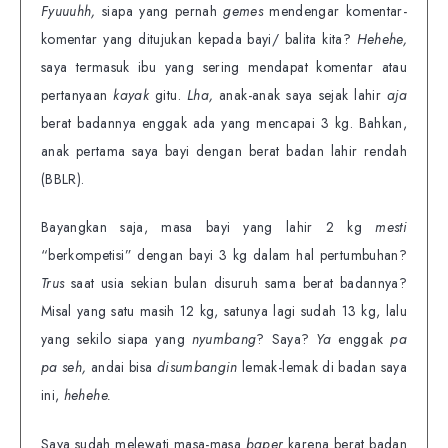
Fyuuuhh,
siapa yang pernah
gemes
mendengar komentar-
komentar yang ditujukan kepada bayi/ balita kita?
Hehehe,
saya termasuk ibu yang sering mendapat komentar atau
pertanyaan
kayak
gitu.
Lha,
anak-anak saya sejak lahir
aja
berat badannya enggak ada yang mencapai 3 kg. Bahkan,
anak pertama saya bayi dengan berat badan lahir rendah
(BBLR).
Bayangkan saja, masa bayi yang lahir 2 kg
mesti
“berkompetisi” dengan bayi 3 kg dalam hal pertumbuhan?
Trus
saat usia sekian bulan disuruh sama berat badannya?
Misal yang satu masih 12 kg, satunya lagi sudah 13 kg, lalu
yang sekilo siapa yang
nyumbang
? Saya?
Ya
enggak
pa
pa seh,
andai bisa
disumbangin
lemak-lemak di badan saya
ini,
hehehe.
Saya sudah melewati masa-masa
baper
karena berat badan