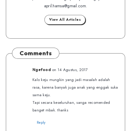
Twitter
april.hamsa@gmail.com.
Facebook
View All Articles
Comments
on 14 Agustus, 2017
Ngefood
Kalo keju mungkin yang jadi masalah adalah
rasa, karena banyak juga anak yang enggak suka
sama keju.
Tapi secara keseluruhan, sanga recomended
banget mbak. thanks
Reply