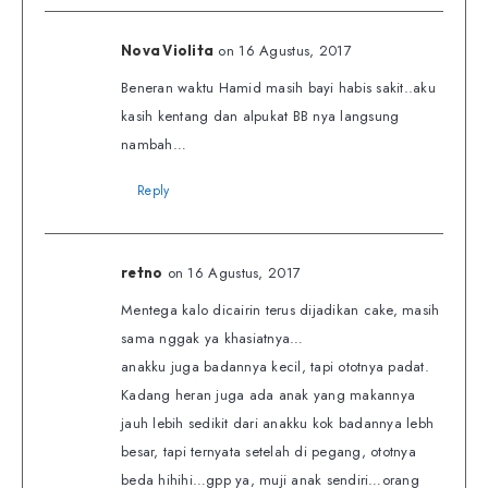
on 16 Agustus, 2017
Nova Violita
Beneran waktu Hamid masih bayi habis sakit..aku
kasih kentang dan alpukat BB nya langsung
nambah…
Reply
on 16 Agustus, 2017
retno
Mentega kalo dicairin terus dijadikan cake, masih
sama nggak ya khasiatnya…
anakku juga badannya kecil, tapi ototnya padat.
Kadang heran juga ada anak yang makannya
jauh lebih sedikit dari anakku kok badannya lebh
besar, tapi ternyata setelah di pegang, ototnya
beda hihihi…gpp ya, muji anak sendiri…orang