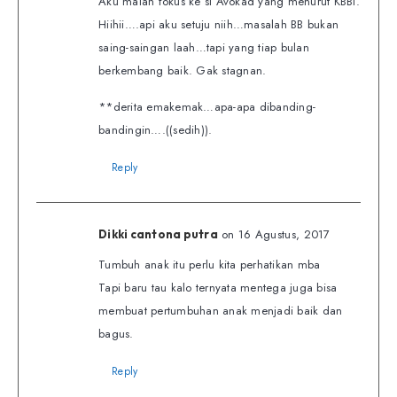
Aku malah fokus ke si Avokad yang menurut KBBI.
Hiihii….api aku setuju niih…masalah BB bukan
saing-saingan laah…tapi yang tiap bulan
berkembang baik. Gak stagnan.
**derita emakemak…apa-apa dibanding-
bandingin….((sedih)).
Reply
on 16 Agustus, 2017
Dikki cantona putra
Tumbuh anak itu perlu kita perhatikan mba
Tapi baru tau kalo ternyata mentega juga bisa
membuat pertumbuhan anak menjadi baik dan
bagus.
Reply