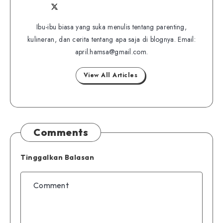
Follow
Follow
Website
me
me
Ibu-ibu biasa yang suka menulis tentang parenting,
on
kulineran, dan cerita tentang apa saja di blognya. Email:
on
Twitter
april.hamsa@gmail.com.
Facebook
View All Articles
Comments
Tinggalkan Balasan