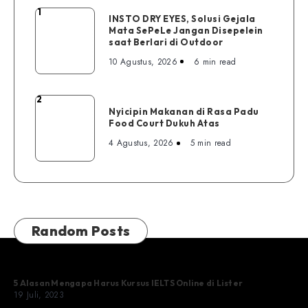
1
INSTO
INSTO DRY EYES, Solusi Gejala
Mata SePeLe Jangan Disepelein
DRY
saat Berlari di Outdoor
EYES,
10 Agustus, 2026
6 min read
Solusi
Gejala
Mata
2
Nyicipin
SePeLe
Nyicipin Makanan di Rasa Padu
Makanan
Food Court Dukuh Atas
Jangan
di
Disepelein
4 Agustus, 2026
5 min read
Rasa
saat
Padu
Berlari
Food
di
Court
Outdoor
Dukuh
Random Posts
Atas
5 Alasan Mengapa Harus Kursus IELTS Online di Lister
19 Juli, 2023