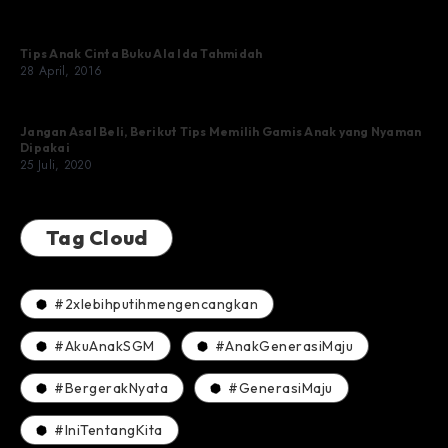
Tips Anak Cinta Buku Ala Ida Tahmidah
28 April, 2016
Jangan Asal Beli, Berikut Tips Memilih Gamis Anak yang Nyaman
Dipakai
25 Juli, 2020
Tag Cloud
#2xlebihputihmengencangkan
#AkuAnakSGM
#AnakGenerasiMaju
#BergerakNyata
#GenerasiMaju
#IniTentangKita