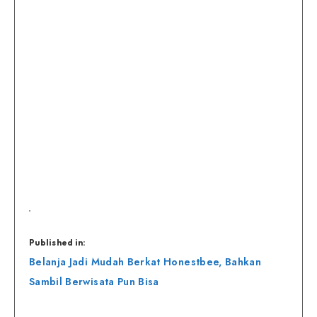
Published in:
Navigasi
Belanja Jadi Mudah Berkat Honestbee, Bahkan
pos
Sambil Berwisata Pun Bisa