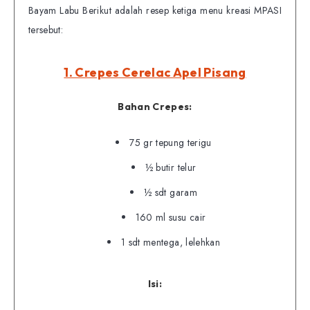
Bayam Labu Berikut adalah resep ketiga menu kreasi MPASI
tersebut:
1. Crepes Cerelac Apel Pisang
Bahan Crepes:
75 gr tepung terigu
½ butir telur
½ sdt garam
160 ml susu cair
1 sdt mentega, lelehkan
Isi: