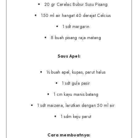
20 gr Cerelac Bubur Susu Pisang
150 ml air hangat 40 derajat Celcius
1 sdt margarin
8 buah pisang raja matang
Saus Apel:
½ buah apel, kupas, parut halus
1 sdt gula pasir
1 cm kayu manis batang
1 sdt maizena, larutkan dengan 50 ml air
1 sdm keju parut
Cara membuatnya: