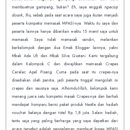
membuatnya gampang, bukan?
Eh
, saya enggak
ngecap
doank, lho,
sebab pada saat acara saya juga ikutan menjadi
peserta kompetisi memasak MPASI-nya. Waktu itu saya dan
peserta lainnya hanya diberikan waktu 15 menit saja untuk
memasak. Saya tidak memasak sendiri, melainkan
berkelompok dengan dua Emak Blogger lainnya, yakni
Mbak Ade Ufi dan Mbak Silva Gustani. Kami tergabung
dalam Kelompok C dan diwajibkan memasak Crepes
Cerelac Apel Pisang. Cuma pada saat itu crepes-nya
disediakan oleh panitia, jadi peserta tinggal mengolah isi
crepes dan sausnya saja.
Alhamdulillah,
kelompok kami
menang juara satu kompetisi masak Crepes-nya dan berhak
mendapat
hampers
berisi paket produk Nestle dan hadiah
voucher belanja dengan total Rp. 1,8 juta.
Selain hadiah,
tentu saja yang paling berharga yang saya dapatkan dari
acara tersebut adalah pengalaman membuat kreasi MPASI