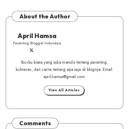
About the Author
April Hamsa
Parenting Blogger Indonesia
Follow
Follow
Website
me
me
Ibu-ibu biasa yang suka menulis tentang parenting,
on
kulineran, dan cerita tentang apa saja di blognya. Email:
on
Twitter
april.hamsa@gmail.com.
Facebook
View All Articles
Comments