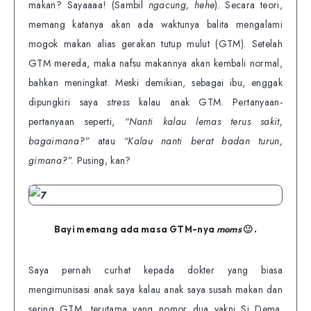
makan? Sayaaaa! (Sambil
ngacung, hehe
). Secara teori,
memang katanya akan ada waktunya balita mengalami
mogok makan alias gerakan tutup mulut (GTM). Setelah
GTM mereda, maka nafsu makannya akan kembali normal,
bahkan meningkat. Meski demikian, sebagai ibu, enggak
dipungkiri saya
stress
kalau anak GTM. Pertanyaan-
pertanyaan seperti,
“Nanti kalau lemas terus sakit,
bagaimana?”
atau
“Kalau nanti berat badan turun,
gimana?”.
Pusing, kan?
Bayi memang ada masa GTM-nya
moms
🙂 .
Saya pernah curhat kepada dokter yang biasa
mengimunisasi anak saya kalau anak saya susah makan dan
sering GTM, terutama yang nomor dua yakni Si Dema.