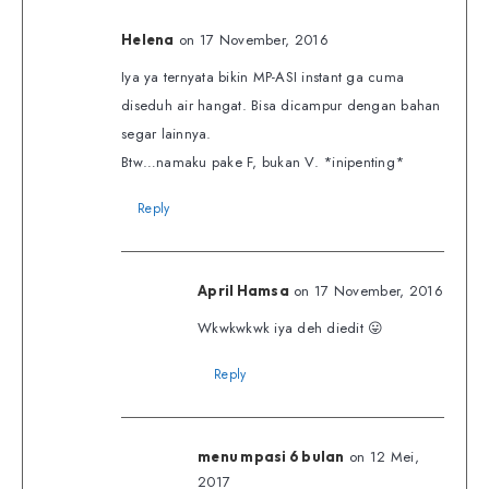
on 17 November, 2016
Helena
Iya ya ternyata bikin MP-ASI instant ga cuma
diseduh air hangat. Bisa dicampur dengan bahan
segar lainnya.
Btw…namaku pake F, bukan V. *inipenting*
Reply
on 17 November, 2016
April Hamsa
Wkwkwkwk iya deh diedit 😛
Reply
on 12 Mei,
menu mpasi 6 bulan
2017