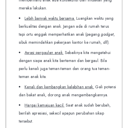
memberitahu anak ada konsekunsi dari tindakan yang
mereka lakukan.
Lebih banyak waktu bersama.
Luangkan waktu yang
berkualitas dengan anak. Jangan ada di rumah terus
tapi
ortu
enggak memperhatikan anak (pegang
gadget,
sibuk memindahkan pekerjaan kantor ke rumah,
dll
).
Awasi pergaulan anak.
Sebaiknya kita mengetahui
dengan siapa anak kita berteman dan bergaul. Bila
perlu kenali juga teman-teman dan orang tua teman-
teman anak kita.
Kenali dan kembangkan kelebihan anak.
Gali potensi
dan bakat anak, dorong anak mengembangkannya.
Hargai kemajuan kecil.
Saat anak sudah berubah,
berilah apresiasi, sekecil apapun perubahan sikap
tersebut.