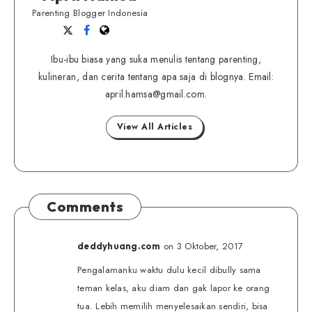
Parenting Blogger Indonesia
Follow
Follow
Website
me
me
Ibu-ibu biasa yang suka menulis tentang parenting,
on
on
kulineran, dan cerita tentang apa saja di blognya. Email:
Twitter
Facebook
april.hamsa@gmail.com.
View All Articles
Comments
on 3 Oktober, 2017
deddyhuang.com
Pengalamanku waktu dulu kecil dibully sama
teman kelas, aku diam dan gak lapor ke orang
tua. Lebih memilih menyelesaikan sendiri, bisa