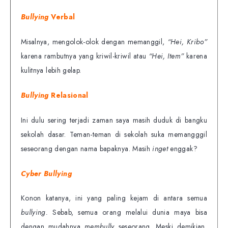
Bullying
Verbal
Misalnya, mengolok-olok dengan memanggil,
“Hei, Kribo”
karena rambutnya yang kriwil-kriwil atau
“Hei, Item”
karena
kulitnya lebih gelap.
Bullying
Relasional
Ini dulu sering terjadi zaman saya masih duduk di bangku
sekolah dasar. Teman-teman di sekolah suka memangggil
seseorang dengan nama bapaknya. Masih
inget
enggak?
Cyber Bullying
Konon katanya, ini yang paling kejam di antara semua
bullying.
Sebab, semua orang melalui dunia maya bisa
dengan mudahnya
membully
seseorang. Meski demikian,