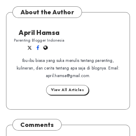
About the Author
April Hamsa
Parenting Blogger Indonesia
Follow
Follow
Website
me
me
Ibu-ibu biasa yang suka menulis tentang parenting,
on
on
kulineran, dan cerita tentang apa saja di blognya. Email:
Twitter
Facebook
april.hamsa@gmail.com.
View All Articles
Comments