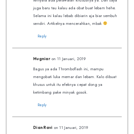
ternyata ada perawatan khususnya ya. Dan saya
juga baru tau kalau ada obat buat lebam hehe.
Selama ini kalau lebab dibiarin aja biar sembuh
sendiri. Artikelnya mencerahkan, mbak
Reply
on 11 Januari, 2019
Mugniar
Bagus ya ada Thromboflash ini, mampu
mengobati luka memar dan lebam. Kalo dibuat
khusus untuk itu efeknya cepat dong ya
ketimbang pake minyak gosok.
Reply
on 11 Januari, 2019
Dian Ravi