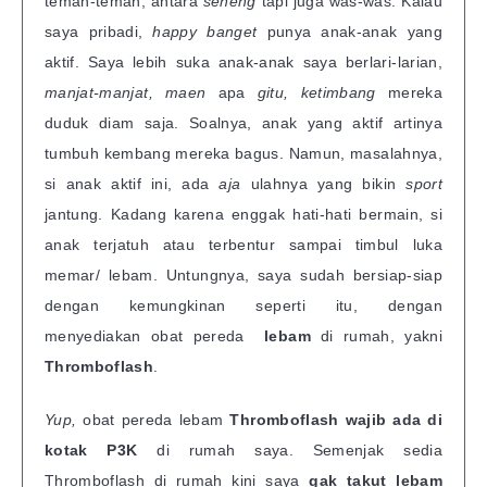
teman-teman, antara
seneng
tapi juga was-was. Kalau
saya pribadi,
happy
banget
punya anak-anak yang
aktif. Saya lebih suka anak-anak saya berlari-larian,
manjat-manjat, maen
apa
gitu, ketimbang
mereka
duduk diam saja. Soalnya, anak yang aktif artinya
tumbuh kembang mereka bagus. Namun, masalahnya,
si anak aktif ini, ada
aja
ulahnya yang bikin
sport
jantung. Kadang karena enggak hati-hati bermain, si
anak terjatuh atau terbentur sampai timbul luka
memar/ lebam. Untungnya, saya sudah bersiap-siap
dengan kemungkinan seperti itu, dengan
menyediakan
obat pereda
lebam
di rumah, yakni
Thromboflash
.
Yup,
obat pereda lebam
Thromboflash wajib ada di
kotak P3K
di rumah saya. Semenjak sedia
Thromboflash di rumah kini saya
gak takut lebam