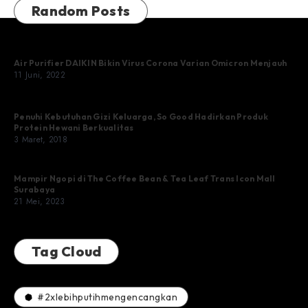
Random Posts
Air Purifier DAIKIN Bikin Virus Corona Varian Omicron Menjauh
11 Juni, 2022
Penuhi Kebutuhan Gizi Keluarga, So Good Hadirkan Produk
Protein Hewani Berkualitas
3 Maret, 2018
Mampir Ngopi di The Coffee Bean & Tea Leaf Trans Icon Mall
Surabaya
21 Mei, 2023
Tag Cloud
#2xlebihputihmengencangkan