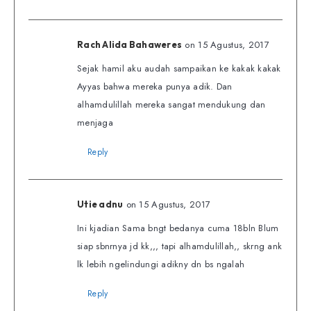
on 15 Agustus, 2017
Rach Alida Bahaweres
Sejak hamil aku audah sampaikan ke kakak kakak
Ayyas bahwa mereka punya adik. Dan
alhamdulillah mereka sangat mendukung dan
menjaga
Reply
on 15 Agustus, 2017
Utie adnu
Ini kjadian Sama bngt bedanya cuma 18bln Blum
siap sbnrnya jd kk,,, tapi alhamdulillah,, skrng ank
lk lebih ngelindungi adikny dn bs ngalah
Reply