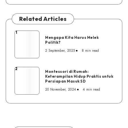
Related Articles
1
Mengapa
Mengapa Kita Harus Melek
Kita
Politik?
Harus
2 September, 2025
8 min read
Melek
Politik?
2
Montessori
Montessori di Rumah:
Keterampilan Hidup Praktis untuk
di
Persiapan Masuk SD
Rumah:
20 November, 2024
4 min read
Keterampilan
Hidup
Praktis
untuk
Persiapan
Masuk