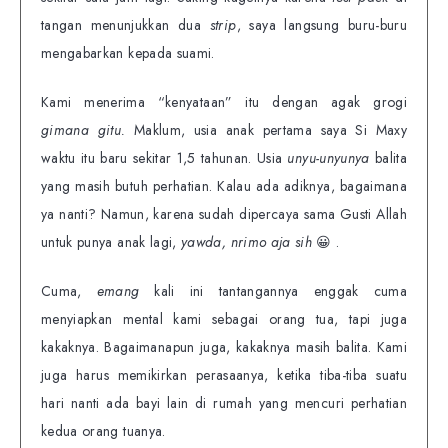
tangan menunjukkan dua
strip
, saya langsung buru-buru
mengabarkan kepada suami.
Kami menerima “kenyataan” itu dengan agak grogi
gimana gitu.
Maklum, usia anak pertama saya Si Maxy
waktu itu baru sekitar 1,5 tahunan. Usia
unyu-unyunya
balita
yang masih butuh perhatian. Kalau ada adiknya, bagaimana
ya nanti? Namun, karena sudah dipercaya sama Gusti Allah
untuk punya anak lagi,
yawda, nrimo aja sih
😀 .
Cuma,
emang
kali ini tantangannya enggak cuma
menyiapkan mental kami sebagai orang tua, tapi juga
kakaknya. Bagaimanapun juga, kakaknya masih balita. Kami
juga harus memikirkan perasaanya, ketika tiba-tiba suatu
hari nanti ada bayi lain di rumah yang mencuri perhatian
kedua orang tuanya.