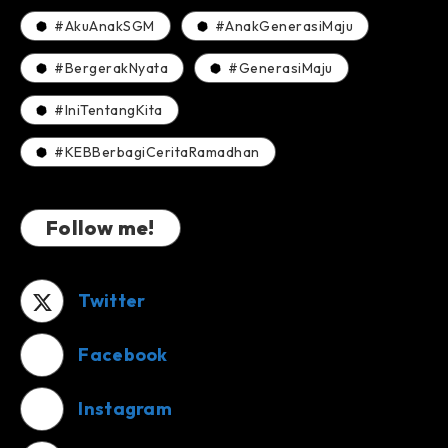
#AkuAnakSGM
#AnakGenerasiMaju
#BergerakNyata
#GenerasiMaju
#IniTentangKita
#KEBBerbagiCeritaRamadhan
Follow me!
Twitter
Facebook
Instagram