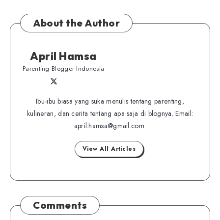
About the Author
April Hamsa
Parenting Blogger Indonesia
Follow
Follow
Website
me
me
Ibu-ibu biasa yang suka menulis tentang parenting,
on
kulineran, dan cerita tentang apa saja di blognya. Email:
on
Twitter
april.hamsa@gmail.com.
Facebook
View All Articles
Comments