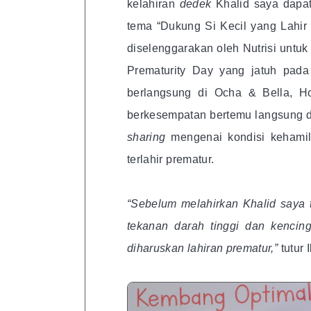
kelahiran
dedek
Khalid saya dapa
tema “Dukung Si Kecil yang Lahi
diselenggarakan oleh Nutrisi unt
Prematurity Day yang jatuh pad
berlangsung di Ocha & Bella, Hot
berkesempatan bertemu langsung d
sharing
mengenai kondisi kehamil
terlahir prematur.
“Sebelum melahirkan Khalid saya 
tekanan darah tinggi dan kencin
diharuskan lahiran prematur,”
tutur 