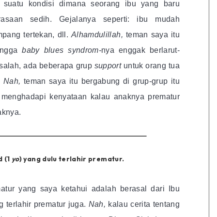
 suatu kondisi dimana seorang ibu yang baru
erasaan sedih. Gejalanya seperti: ibu mudah
pang tertekan, dll.
Alhamdulillah,
teman saya itu
ingga
baby blues syndrom-
nya enggak berlarut-
 salah, ada beberapa grup
support
untuk orang tua
.
Nah,
teman saya itu bergabung di grup-grup itu
 menghadapi kenyataan kalau anaknya prematur
aknya.
d (1
yo
) yang dulu terlahir prematur.
matur yang saya ketahui adalah berasal dari Ibu
g terlahir prematur juga.
Nah,
kalau cerita tentang