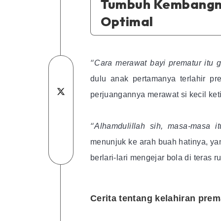
Tumbuh Kembang
Optimal
“
Cara merawat bayi prematur itu
Share
dulu anak pertamanya terlahir pr
on
Share
perjuangannya merawat si kecil ket
Facebook
Share
on
“
Alhamdulillah sih, masa-masa i
on
Share
Twitter
menunjuk ke arah buah hatinya, yang
Linkedin
on
Share
berlari-lari mengejar bola di teras 
Telegram
on
WhatsApp
Cerita tentang kelahiran prem