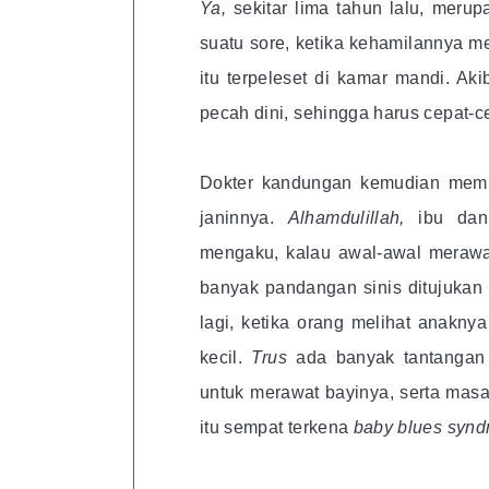
Ya,
sekitar lima tahun lalu, meru
suatu sore, ketika kehamilannya m
itu terpeleset di kamar mandi. Ak
pecah dini, sehingga harus cepat-ce
Dokter kandungan kemudian memu
janinnya.
Alhamdulillah,
ibu dan
mengaku, kalau awal-awal merawat
banyak pandangan sinis ditujukan
lagi, ketika orang melihat anakny
kecil.
Trus
ada banyak tantangan 
untuk merawat bayinya, serta mas
itu sempat terkena
baby blues synd