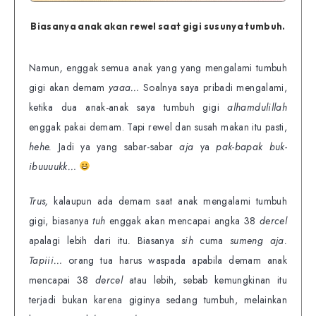
Biasanya anak akan rewel saat gigi susunya tumbuh.
Namun
,
enggak semua anak yang yang mengalami tumbuh
gigi akan demam
yaaa…
Soalnya saya pribadi mengalami,
ketika dua anak-anak saya tumbuh gigi
alhamdulillah
enggak pakai demam. Tapi rewel dan susah makan itu pasti,
hehe.
Jadi ya yang sabar-sabar
aja
ya
pak-bapak buk-
ibuuuukk…
Trus,
kalaupun ada demam saat anak mengalami tumbuh
gigi, biasanya
tuh
enggak akan mencapai angka 38
dercel
apalagi lebih dari itu
.
Biasanya
sih
cuma
sumeng aja.
Tapiii…
orang tua harus waspada apabila demam anak
mencapai 38
dercel
atau lebih, sebab kemungkinan itu
terjadi bukan karena giginya sedang tumbuh, melainkan