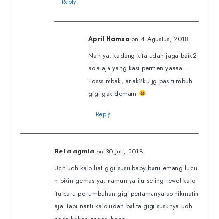
Reply
on 4 Agustus, 2018
April Hamsa
Nah ya, kadang kita udah jaga baik2
ada aja yang kasi permen yaaaa…
Tosss mbak, anak2ku jg pas tumbuh
gigi gak demam
Reply
on 30 Juli, 2018
Bella agmia
Uch uch kalo liat gigi susu baby baru emang lucu
n bikin gemas ya, namun ya itu sering rewel kalo
itu baru pertumbuhan gigi pertamanya so nikmatin
aja. tapi nanti kalo udah balita gigi susunya udh
pada krikes, reges, haha..