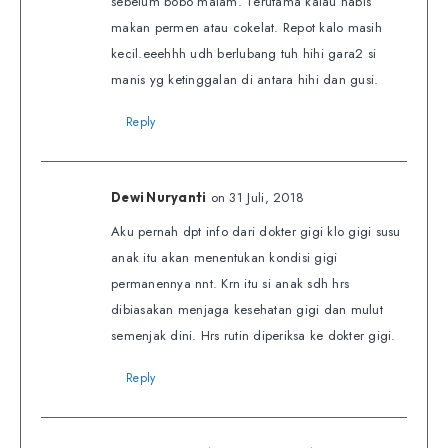
sebelum bobo malam. Terutama kalau habis
makan permen atau cokelat. Repot kalo masih
kecil.eeehhh udh berlubang tuh hihi gara2 si
manis yg ketinggalan di antara hihi dan gusi.
Reply
on 31 Juli, 2018
Dewi Nuryanti
Aku pernah dpt info dari dokter gigi klo gigi susu
anak itu akan menentukan kondisi gigi
permanennya nnt. Krn itu si anak sdh hrs
dibiasakan menjaga kesehatan gigi dan mulut
semenjak dini. Hrs rutin diperiksa ke dokter gigi.
Reply