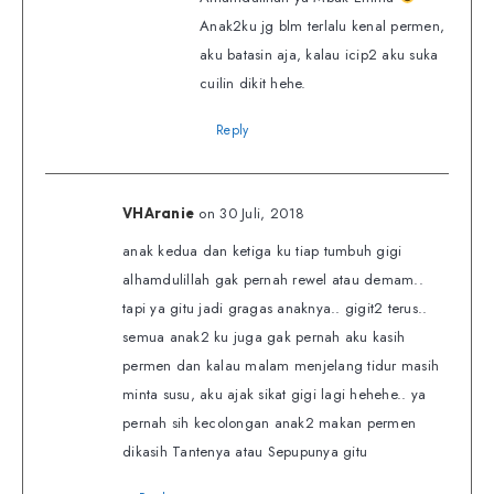
Anak2ku jg blm terlalu kenal permen,
aku batasin aja, kalau icip2 aku suka
cuilin dikit hehe.
Reply
on 30 Juli, 2018
VHAranie
anak kedua dan ketiga ku tiap tumbuh gigi
alhamdulillah gak pernah rewel atau demam..
tapi ya gitu jadi gragas anaknya.. gigit2 terus..
semua anak2 ku juga gak pernah aku kasih
permen dan kalau malam menjelang tidur masih
minta susu, aku ajak sikat gigi lagi hehehe.. ya
pernah sih kecolongan anak2 makan permen
dikasih Tantenya atau Sepupunya gitu