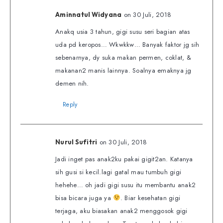
on 30 Juli, 2018
Aminnatul Widyana
Anakq usia 3 tahun, gigi susu seri bagian atas
uda pd keropos… Wkwkkw… Banyak faktor jg sih
sebenarnya, dy suka makan permen, coklat, &
makanan2 manis lainnya. Soalnya emaknya jg
demen nih.
Reply
on 30 Juli, 2018
Nurul Sufitri
Jadi inget pas anak2ku pakai gigit2an. Katanya
sih gusi si kecil.lagi gatal mau tumbuh gigi
hehehe… oh jadi gigi susu itu membantu anak2
bisa bicara juga ya
. Biar kesehatan gigi
terjaga, aku biasakan anak2 menggosok gigi