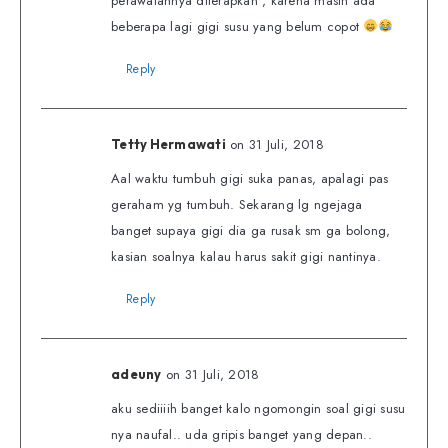
perawatannya diterapkan , karena masih ada
beberapa lagi gigi susu yang belum copot
Reply
on 31 Juli, 2018
Tetty Hermawati
Aal waktu tumbuh gigi suka panas, apalagi pas
geraham yg tumbuh. Sekarang lg ngejaga
banget supaya gigi dia ga rusak sm ga bolong,
kasian soalnya kalau harus sakit gigi nantinya.
Reply
on 31 Juli, 2018
adeuny
aku sediiiih banget kalo ngomongin soal gigi susu
nya naufal.. uda gripis banget yang depan..