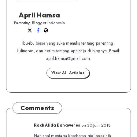
April Hamsa
Parenting Blogger Indonesia
Follow
Follow
Website
me
me
Ibu-ibu biasa yang suka menulis tentang parenting,
on
on
kulineran, dan cerita tentang apa saja di blognya. Email:
Twitter
Facebook
april.hamsa@gmail.com.
View All Articles
Comments
on 30 Juli, 2018
Rach Alida Bahaweres
Nah soal menjaga kesehatan gigi anak nih