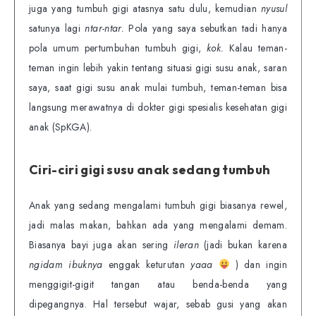
juga yang tumbuh gigi atasnya satu dulu, kemudian
nyusul
satunya lagi
ntar-ntar.
Pola yang saya sebutkan tadi hanya
pola umum pertumbuhan tumbuh gigi,
kok.
Kalau teman-
teman ingin lebih yakin tentang situasi gigi susu anak, saran
saya, saat gigi susu anak mulai tumbuh, teman-teman bisa
langsung merawatnya di dokter gigi spesialis kesehatan gigi
anak (SpKGA).
Ciri-ciri gigi susu anak sedang tumbuh
Anak yang sedang mengalami tumbuh gigi biasanya rewel,
jadi malas makan, bahkan ada yang mengalami demam.
Biasanya bayi juga akan sering
ileran
(jadi bukan karena
ngidam ibuknya
enggak keturutan
yaaa
) dan ingin
menggigit-gigit tangan atau benda-benda yang
dipegangnya. Hal tersebut wajar, sebab gusi yang akan