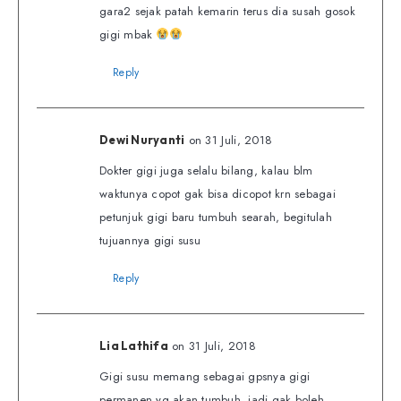
gara2 sejak patah kemarin terus dia susah gosok
gigi mbak
Reply
on 31 Juli, 2018
Dewi Nuryanti
Dokter gigi juga selalu bilang, kalau blm
waktunya copot gak bisa dicopot krn sebagai
petunjuk gigi baru tumbuh searah, begitulah
tujuannya gigi susu
Reply
on 31 Juli, 2018
Lia Lathifa
Gigi susu memang sebagai gpsnya gigi
permanen yg akan tumbuh, jadi gak boleh