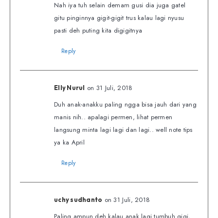
Nah iya tuh selain demam gusi dia juga gatel
gitu pinginnya gigit-gigit trus kalau lagi nyusu
pasti deh puting kita digigitnya
Reply
on 31 Juli, 2018
Elly Nurul
Duh anak-anakku paling ngga bisa jauh dari yang
manis nih.. apalagi permen, lihat permen
langsung minta lagi lagi dan lagi.. well note tips
ya ka April
Reply
on 31 Juli, 2018
uchy sudhanto
Paling ampun deh kalau anak lagi tumbuh gigi,