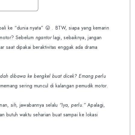
mbali ke “dunia nyata” 😛 . BTW, siapa yang kemarin
k motor? Sebelum
ngantor
lagi, sebaiknya, jangan
gar saat dipakai beraktivitas enggak ada drama
udah dibawa ke bengkel buat dicek? Emang perlu
u memang sering muncul di kalangan pemudik motor.
anan,
sih,
jawabannya selalu
“Iya, perlu.”
Apalagi,
an butuh waktu seharian buat sampai ke lokasi