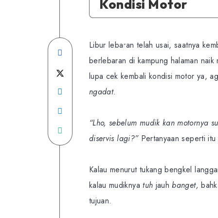
Kondisi Motor
Libur lebaran telah usai, saatnya ke
Share
berlebaran di kampung halaman nai
on
Share
lupa cek kembali kondisi motor ya, a
Facebook
Share
on
ngadat.
on
Share
Twitter
“Lho, sebelum mudik kan motornya s
Linkedin
on
Share
diservis lagi?”
Pertanyaan seperti it
Telegram
on
WhatsApp
Kalau menurut tukang bengkel langg
kalau mudiknya
tuh
jauh
banget,
bahk
tujuan.