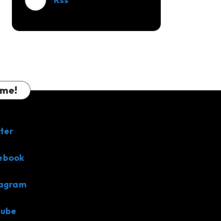
 me!
ter
ebook
tagram
tube