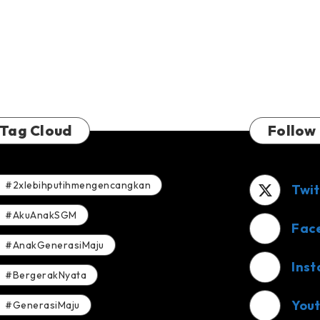
Wujudkan
Mimpi
Anak
Yatim
Tag Cloud
Follow
#2xlebihputihmengencangkan
Twit
#AkuAnakSGM
Fac
#AnakGenerasiMaju
Ins
#BergerakNyata
You
#GenerasiMaju