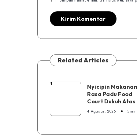
Simpan nama, email, dan situs web saya p
Related Articles
1
Nyicipin
Nyicipin Makanan
Rasa Padu Food
Makanan
Court Dukuh Atas
di
Rasa
4 Agustus, 2026
5 min
Padu
Food