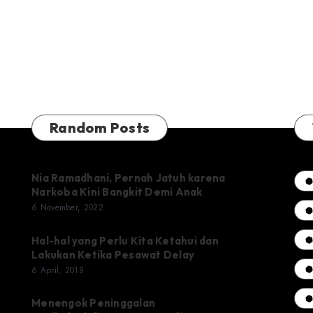
Court
Dukuh
Atas
Random Posts
Nia Ramadhani, Pernah Jatuh karena
Narkoba Kini Bangkit Demi Anak
6 November, 2022
Hal-hal yang Perlu Kita Ketahui dan
Lakukan Ketika Pesawat Delay
6 April, 2018
Menengok Peninggalan