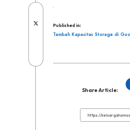
Share
on
Share
Published in:
Navigasi
Facebook
Share
on
Tambah Kapasitas Storage di Goog
pos
on
Share
Twitter
Linkedin
on
Share
Telegram
on
WhatsApp
Share Article: