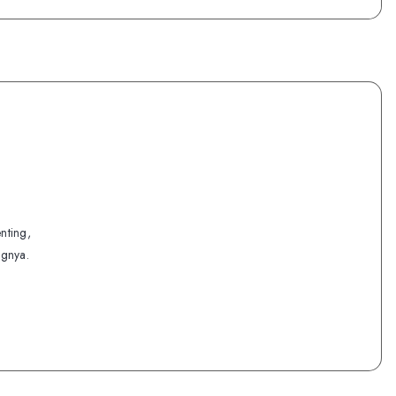
nting,
ognya.