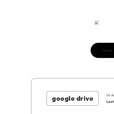
Home
14 A
google drive
Las