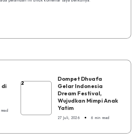
ada peramban ini untuk komentar saya berikutnya.
Dompet Dhuafa
2
Dompet
 di
Gelar Indonesia
Dream Festival,
Dhuafa
Wujudkan Mimpi Anak
Gelar
Yatim
Indonesia
 read
27 Juli, 2026
6 min read
Dream
Festival,