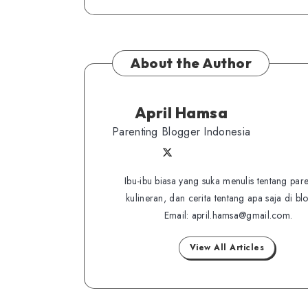
About the Author
April Hamsa
Parenting Blogger Indonesia
Follow
Follow
Website
me
me
Ibu-ibu biasa yang suka menulis tentang pare
on
kulineran, dan cerita tentang apa saja di bl
on
Twitter
Email: april.hamsa@gmail.com.
Facebook
View All Articles