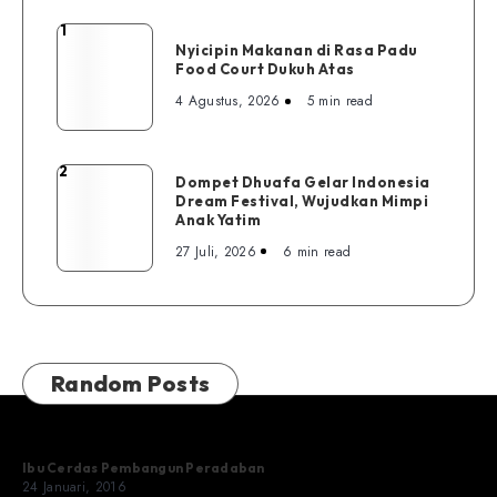
1
Nyicipin
Nyicipin Makanan di Rasa Padu
Makanan
Food Court Dukuh Atas
di
4 Agustus, 2026
5 min read
Rasa
Padu
Food
2
Dompet
Dompet Dhuafa Gelar Indonesia
Court
Dream Festival, Wujudkan Mimpi
Dhuafa
Dukuh
Anak Yatim
Gelar
Atas
27 Juli, 2026
6 min read
Indonesia
Dream
Festival,
Wujudkan
Mimpi
Random Posts
Anak
Yatim
Ibu Cerdas Pembangun Peradaban
24 Januari, 2016