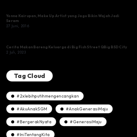
Yonna Kairupan, Make Up Artist yang Jago Bikin Wajah Jadi
Seram
27 Juni, 2016
Cerita Makan Bareng Keluarga di Big Fish Street QBig BSD City
2 Juli, 2023
Tag Cloud
#2xlebihputihmengencangkan
#AkuAnakSGM
#AnakGenerasiMaju
#BergerakNyata
#GenerasiMaju
#IniTentangKita