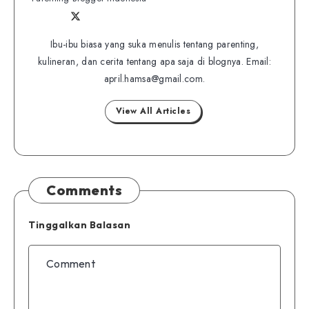
Follow
Follow
Website
me
me
Ibu-ibu biasa yang suka menulis tentang parenting,
on
kulineran, dan cerita tentang apa saja di blognya. Email:
on
Twitter
april.hamsa@gmail.com.
Facebook
View All Articles
Comments
Tinggalkan Balasan