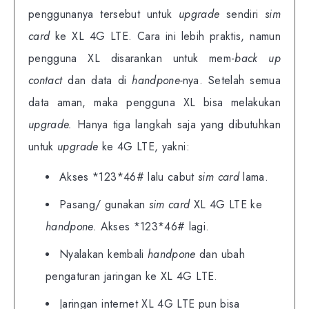
penggunanya tersebut untuk
upgrade
sendiri
sim
card
ke XL 4G LTE. Cara ini lebih praktis, namun
pengguna XL disarankan untuk mem-
back up
contact
dan data di
handpone-
nya. Setelah semua
data aman, maka pengguna XL bisa melakukan
upgrade.
Hanya tiga langkah saja yang dibutuhkan
untuk
upgrade
ke 4G LTE, yakni:
Akses *123*46# lalu cabut
sim card
lama.
Pasang/ gunakan
sim card
XL 4G LTE ke
handpone.
Akses *123*46# lagi.
Nyalakan kembali
handpone
dan ubah
pengaturan jaringan ke XL 4G LTE.
Jaringan internet XL 4G LTE pun bisa