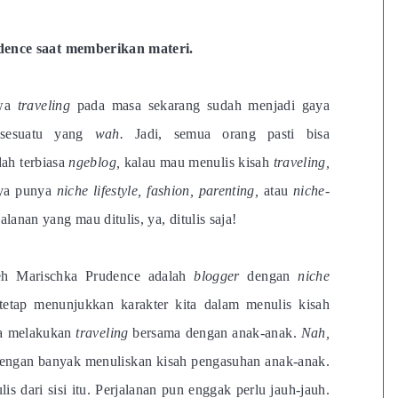
ence saat memberikan materi.
hwa
traveling
pada masa sekarang sudah menjadi gaya
 sesuatu yang
wah.
Jadi, semua orang pasti bisa
ah terbiasa
ngeblog,
kalau mau menulis kisah
traveling,
nya punya
niche lifestyle, fashion,
parenting,
atau
niche-
lanan yang mau ditulis, ya, ditulis saja!
leh Marischka Prudence adalah
blogger
dengan
niche
tetap menunjukkan karakter kita dalam menulis kisah
na melakukan
traveling
bersama dengan anak-anak.
Nah,
engan banyak menuliskan kisah pengasuhan anak-anak.
is dari sisi itu. Perjalanan pun enggak perlu jauh-jauh.