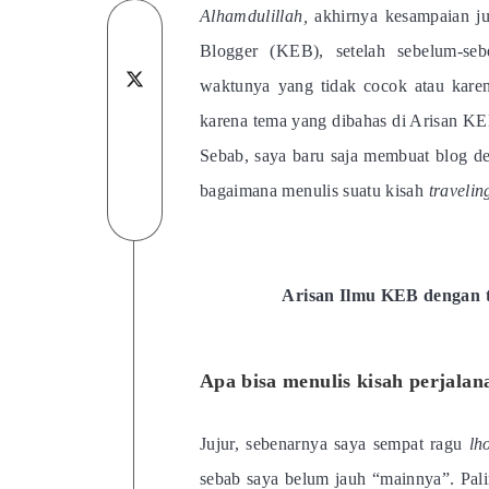
Alhamdulillah,
akhirnya kesampaian j
Share
Blogger (KEB), setelah sebelum-seb
on
Share
waktunya yang tidak cocok atau kare
Facebook
Share
on
karena tema yang dibahas di Arisan KE
Sebab, saya baru saja membuat blog 
on
Share
Twitter
bagaimana menulis suatu kisah
travelin
Linkedin
on
Share
Telegram
on
WhatsApp
Arisan Ilmu KEB dengan t
Apa bisa menulis kisah perjalan
Jujur, sebenarnya saya sempat ragu
lh
sebab saya belum jauh “mainnya”. Pali