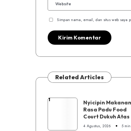
Simpan nama, email, dan situs web saya p
Related Articles
1
Nyicipin
Nyicipin Makanan
Rasa Padu Food
Makanan
Court Dukuh Atas
di
Rasa
4 Agustus, 2026
5 min