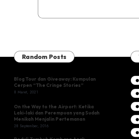
Padu
Food
Court
Dukuh
Atas
Random Posts
Blog Tour dan Giveaway: Kumpulan
Cerpen “The Cringe Stories”
8 Maret, 2021
On the Way to the Airport: Ketika
Laki-laki dan Perempuan yang Sudah
Menikah Menjalin Pertemanan
28 September, 2016