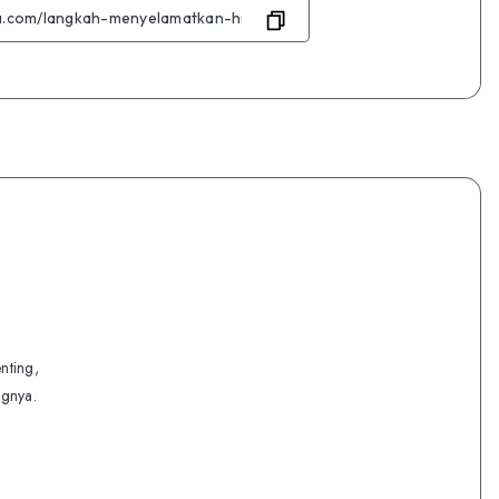
Twitter
nting,
ognya.