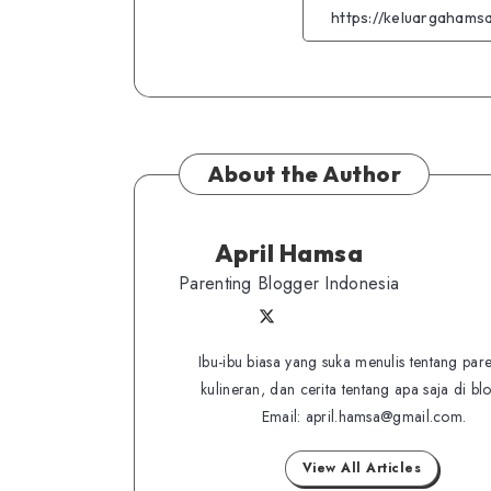
About the Author
April Hamsa
Parenting Blogger Indonesia
Follow
Follow
Website
me
me
Ibu-ibu biasa yang suka menulis tentang pare
on
kulineran, dan cerita tentang apa saja di bl
on
Twitter
Email: april.hamsa@gmail.com.
Facebook
View All Articles