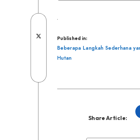
Share
on
Share
Published in:
Navigasi
Facebook
Share
on
Beberapa Langkah Sederhana yan
Hutan
pos
on
Share
Twitter
Linkedin
on
Share
Telegram
on
WhatsApp
Share Article: