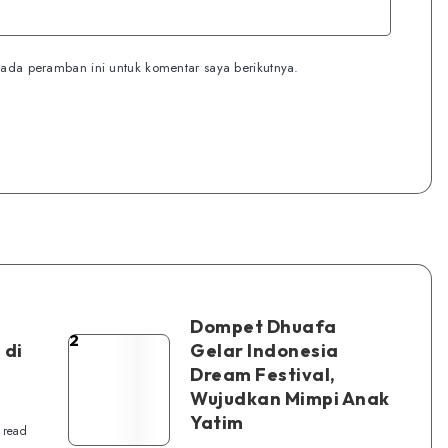
ada peramban ini untuk komentar saya berikutnya.
Dompet Dhuafa
2
Dompet
 di
Gelar Indonesia
Dream Festival,
Dhuafa
Wujudkan Mimpi Anak
Gelar
Yatim
Indonesia
 read