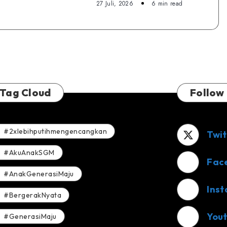
27 Juli, 2026
6 min read
Dream
Festival,
Wujudkan
Mimpi
Anak
Yatim
Tag Cloud
Follow
#2xlebihputihmengencangkan
Twit
#AkuAnakSGM
Fac
#AnakGenerasiMaju
Ins
#BergerakNyata
You
#GenerasiMaju