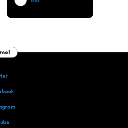
 me!
ter
ebook
tagram
tube