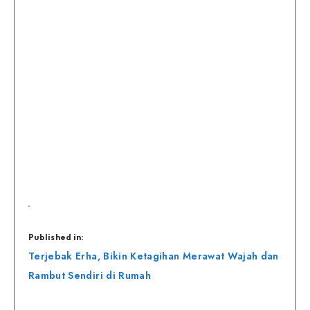
Published in:
Navigasi
Terjebak Erha, Bikin Ketagihan Merawat Wajah dan
pos
Rambut Sendiri di Rumah