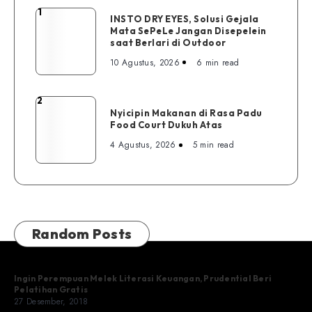
1
INSTO
INSTO DRY EYES, Solusi Gejala
Mata SePeLe Jangan Disepelein
DRY
saat Berlari di Outdoor
EYES,
10 Agustus, 2026
6 min read
Solusi
Gejala
Mata
2
Nyicipin
SePeLe
Nyicipin Makanan di Rasa Padu
Makanan
Food Court Dukuh Atas
Jangan
di
Disepelein
4 Agustus, 2026
5 min read
Rasa
saat
Padu
Berlari
Food
di
Court
Outdoor
Dukuh
Random Posts
Atas
Ingin Perempuan Melek Literasi Keuangan, Prudential Beri
Pelatihan Gratis
27 Desember, 2018