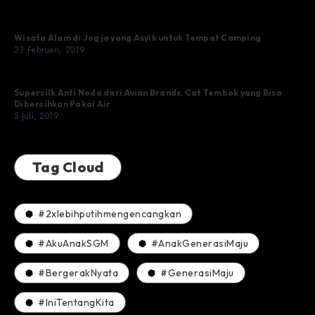
Wisata Alam di Jogja yang Asyik untuk Tempat Camping
23 Februari, 2019
Supersilk Anti Noda dari Avian Brands, Cat Tembok yang Bisa
Dibersihkan Pakai Air
5 Juli, 2019
Tag Cloud
#2xlebihputihmengencangkan
#AkuAnakSGM
#AnakGenerasiMaju
#BergerakNyata
#GenerasiMaju
#IniTentangKita