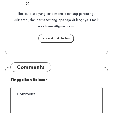
Follow
Follow
Website
me
me
Ibu-ibu biasa yang suka menulis tentang parenting,
on
kulineran, dan cerita tentang apa saja di blognya. Email:
on
Twitter
april.hamsa@gmail.com.
Facebook
View All Articles
Comments
Tinggalkan Balasan