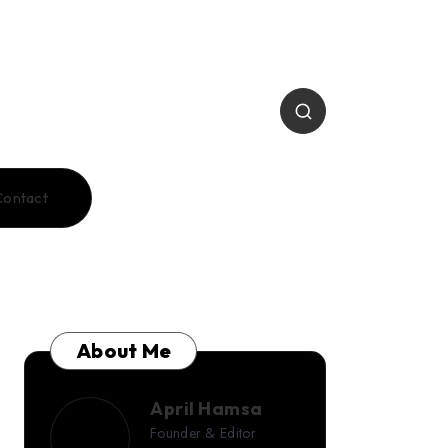
Contact
About Me
April Hamsa
April
Founder & Editor