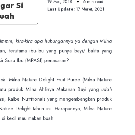
19 Mei, 2018
6 min read
Agar Si
Last Update:
17 Maret, 2021
Buah
 Hmmm, kira-kira apa hubungannya ya dengan Milna
n, terutama ibu-ibu yang punya bayi/ balita yang
r Susu Ibu (MPASI) penasaran?
kok.
Milna Nature Delight Fruit Puree (Milna Nature
atu produk Milna Ahlinya Makanan Bayi yang
udah
rmasi, Kalbe Nutritionals yang mengembangkan produk
Nature Delight tahun ini. Harapannya, Milna Nature
ya si kecil mau makan buah.