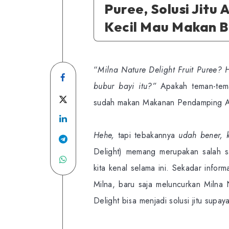
Puree, Solusi Jitu 
Kecil Mau Makan 
“
Milna Nature Delight Fruit Puree?
Share
bubur bayi itu?”
Apakah teman-tema
on
Share
sudah makan Makanan Pendamping Ai
Facebook
Share
on
Hehe,
tapi tebakannya
udah bener, 
on
Twitter
Share
Delight) memang merupakan salah s
Linkedin
Share
on
kita kenal selama ini. Sekadar info
on
Telegram
Milna, baru saja meluncurkan Milna 
WhatsApp
Delight bisa menjadi solusi jitu supa