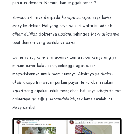
penurun demam. Namun, kan enggak berani?
Yawda,
akhirnya daripada
kenapa-kenapa,
saya bawa
Maxy ke dokter. Hal yang saya syukuri waktu itu adalah
alhamdulillah
dokternya
update,
sehingga Maxy
dikasinya
obat demam yang bentuknya puyer.
Cuma ya itu, karena anak-anak zaman
now
kan jarang ya
minum puyer kalau sakit, sehingga agak susah
meyakinkannya untuk meminumnya. Akhirnya ya
diakal-
akalin,
seperti mencampurkan puyer itu ke obat racikan
liquid
yang dipakai untuk mengobati batuknya (
diajarin ma
dokternya
gitu
😛 ).
Alhamdulillah,
tak lama setelah itu
Maxy sembuh.