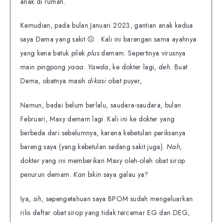
anak di rumah.
Kemudian, pada bulan Januari 2023, gantian anak kedua
saya Dema yang sakit ☹ . Kali ini barengan sama ayahnya
yang kena batuk pilek
plus
demam. Sepertinya virusnya
main pingpong
yaaa. Yawda,
ke dokter lagi,
deh.
Buat
Dema, obatnya masih
dikasi
obat puyer,
Namun, badai belum berlalu, saudara-saudara, bulan
Februari, Maxy demam lagi. Kali ini ke dokter yang
berbeda dari sebelumnya, karena kebetulan periksanya
bareng saya (yang kebetulan sedang sakit juga).
Nah,
dokter yang ini memberikan Maxy oleh-oleh obat sirop
penurun demam.
Kan
bikin saya galau ya?
Iya,
sih,
sepengetahuan saya BPOM sudah mengeluarkan
rilis daftar obat sirop yang tidak tercemar EG dan DEG,