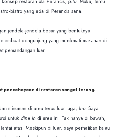
g konsep restoran ala Perancis,
gitu.
Maka, tentu
istro-bistro yang ada di Perancis sana.
an jendela-jendela besar yang bentuknya
a membuat pengunjung yang menikmati makanan di
at pemandangan luar.
t pencahayaan di restoran sangat terang.
an minuman di area teras luar juga,
lho.
Saya
rsi untuk
dine in
di area ini. Tak hanya di bawah,
 lantai atas. Meskipun di luar, saya perhatikan kalau