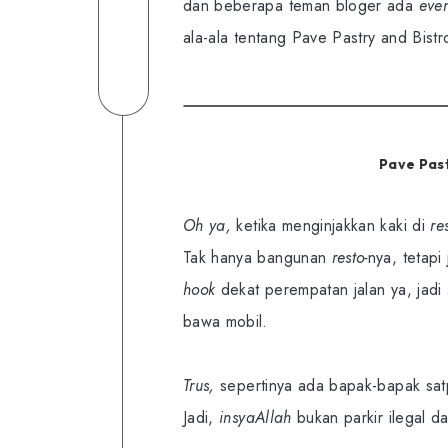
Facebook
Share
on
dan beberapa teman bloger ada
eve
ala-ala tentang Pave Pastry and Bistro
on
Share
Twitter
Linkedin
on
Share
Telegram
on
WhatsApp
Pave Past
Oh ya,
ketika menginjakkan kaki di
re
Tak hanya bangunan
resto-
nya, tetapi
hook
dekat perempatan jalan ya, jadi
bawa mobil.
Trus,
sepertinya ada bapak-bapak s
Jadi,
insyaAllah
bukan parkir ilegal d