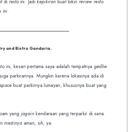
nt
di
resto
ini. Jadi
kepikiran
buat bikin
review resto
 ini.
ry and Bistro Gandaria.
sto
ini, kesan pertama saya adalah tempatnya
gedhe
.
 juga parkirannya. Mungkin karena lokasinya ada di
space
buat parkirnya lumayan, khususnya buat yang
atpam yang
jagain
kendaraan yang terparkir di sana.
an
mestinya
aman,
sih,
ya.