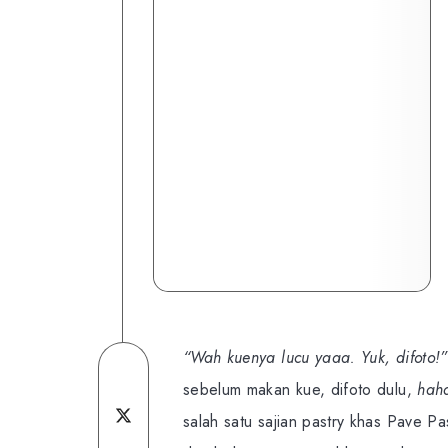
“Wah kuenya lucu yaaa. Yuk, difoto!
Share
sebelum makan kue, difoto dulu,
hah
on
Share
salah satu sajian pastry khas Pave Pa