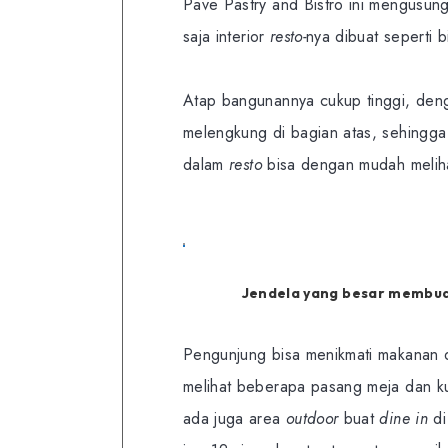
Pave Pastry and Bistro ini mengusun
saja interior
resto-
nya dibuat seperti b
Atap bangunannya cukup tinggi, deng
melengkung di bagian atas, sehingg
dalam
resto
bisa dengan mudah melih
Jendela yang besar membua
Pengunjung bisa menikmati makanan d
melihat beberapa pasang meja dan ku
ada juga area
outdoor
buat
dine in
di