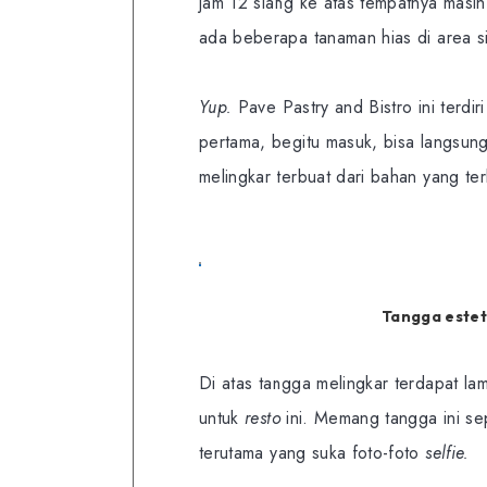
jam 12 siang ke atas tempatnya masi
ada beberapa tanaman hias di area si
Yup.
Pave Pastry and Bistro ini terdir
pertama, begitu masuk, bisa langsun
melingkar terbuat dari bahan yang te
Tangga esteti
Di atas tangga melingkar terdapat l
untuk
resto
ini. Memang tangga ini se
terutama yang suka foto-foto
selfie.