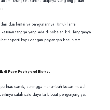
h adem. Mungkin, karena atapnya yang tinggi dan
ni.
i dari dua lantai ya bangunannya. Untuk lantai
g ketemu tangga yang ada di sebelah kiri. Tangganya
rlihat seperti kayu dengan pegangan besi hitam.
k di Pave Pastry and Bistro.
ampu hias cantik, sehingga menambah kesan mewah
pertinya salah satu daya tarik buat pengunjung ya,