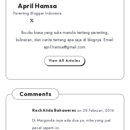
April Hamsa
Parenting Blogger Indonesia
Follow
Follow
Website
me
me
Ibu-ibu biasa yang suka menulis tentang parenting,
on
kulineran, dan cerita tentang apa saja di blognya. Email:
on
Twitter
april.hamsa@gmail.com.
Facebook
View All Articles
Comments
on 28 Februari, 2016
Rach Alida Bahaweres
Di Margonda raya ada dua ya, mba yang jual
pecel seperti ini.