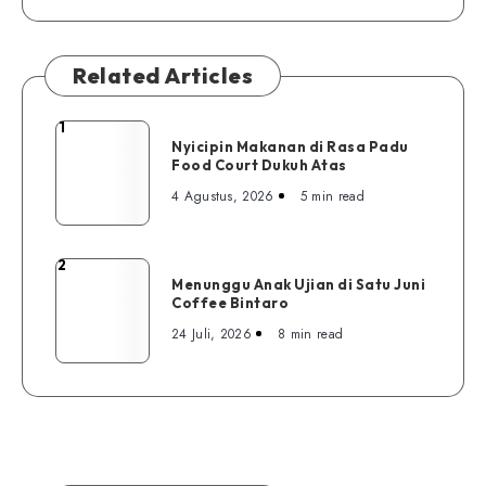
Related Articles
1
Nyicipin
Nyicipin Makanan di Rasa Padu
Makanan
Food Court Dukuh Atas
di
4 Agustus, 2026
5 min read
Rasa
Padu
Food
2
Menunggu
Court
Menunggu Anak Ujian di Satu Juni
Anak
Coffee Bintaro
Dukuh
Ujian
Atas
24 Juli, 2026
8 min read
di
Satu
Juni
Coffee
Bintaro