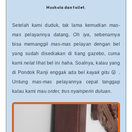
Mushola dan toilet.
Setelah kami duduk, tak lama kemudian
mas-
mas
pelayannya datang.
Oh iya,
sebenarnya
bisa memanggil
mas-mas
pelayan dengan bel
yang sudah disediakan di tiang gazebo, cuma
kami
nelat
lihat bel ini
haha.
Soalnya, kalau yang
di Pondok Ranji enggak ada bel
kayak gitu
😛 .
Untung
mas-mas
pelayannya cepat tanggap
kalau kami mau
order, trus nyamperin duluan
.