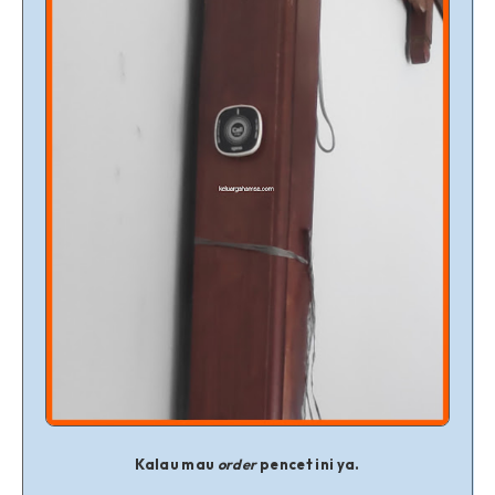
Kalau mau
order
pencet ini ya.