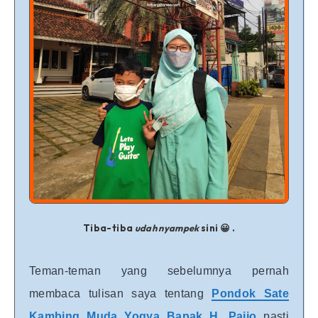
Tiba-tiba
udah nyampek
sini 😀 .
Teman-teman yang sebelumnya pernah
membaca tulisan saya tentang
Pondok Sate
Kambing Muda Yogya Bapak H. Paijo
pasti