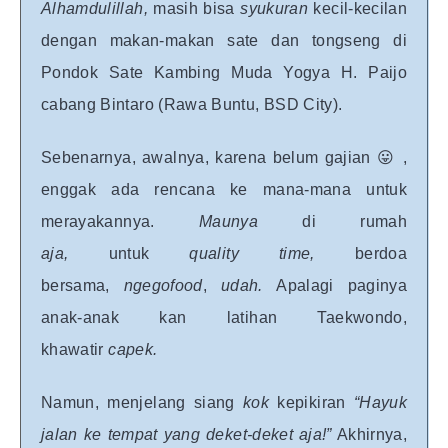
Alhamdulillah,
masih bisa
syukuran
kecil-kecilan
dengan makan-makan sate dan tongseng di
Pondok Sate Kambing Muda Yogya H. Paijo
cabang Bintaro (Rawa Buntu, BSD City).
Sebenarnya, awalnya, karena belum gajian 😛 ,
enggak ada rencana ke mana-mana untuk
merayakannya.
Maunya
di rumah
aja,
untuk
quality
time,
berdoa
bersama,
ngegofood
,
udah.
Apalagi paginya
anak-anak kan latihan Taekwondo,
khawatir
capek.
Namun, menjelang siang
kok
kepikiran
“Hayuk
jalan ke tempat yang deket-deket aja!”
Akhirnya,