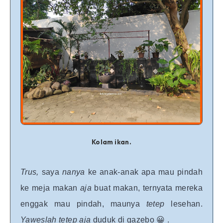
Kolam ikan.
Trus,
saya
nanya
ke anak-anak apa mau pindah
ke meja makan
aja
buat makan, ternyata mereka
enggak mau pindah, maunya
tetep
lesehan.
Yaweslah tetep
aja
duduk di gazebo 😀 .