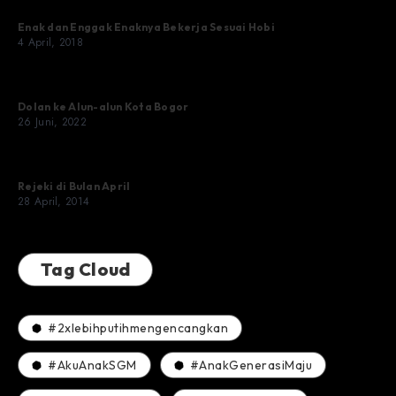
Enak dan Enggak Enaknya Bekerja Sesuai Hobi
4 April, 2018
Dolan ke Alun-alun Kota Bogor
26 Juni, 2022
Rejeki di Bulan April
28 April, 2014
Tag Cloud
#2xlebihputihmengencangkan
#AkuAnakSGM
#AnakGenerasiMaju