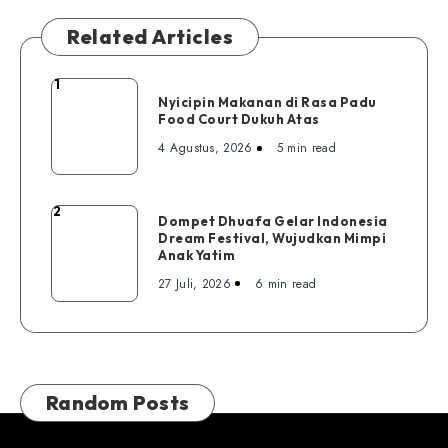
Related Articles
1
Nyicipin
Nyicipin Makanan di Rasa Padu
Makanan
Food Court Dukuh Atas
di
4 Agustus, 2026
5 min read
Rasa
Padu
Food
2
Dompet
Dompet Dhuafa Gelar Indonesia
Court
Dream Festival, Wujudkan Mimpi
Dhuafa
Dukuh
Anak Yatim
Gelar
Atas
27 Juli, 2026
6 min read
Indonesia
Dream
Festival,
Wujudkan
Mimpi
Random Posts
Anak
Yatim