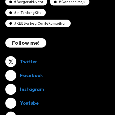
#BergerakNyata
#GenerasiMaju
#IniTentangKita
#KEBBerbagiCeritaRamadhan
Follow me!
Twitter
Facebook
Instagram
Youtube