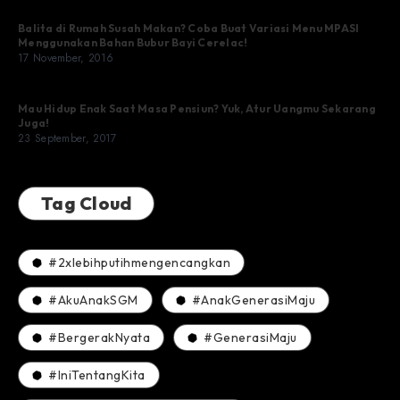
Balita di Rumah Susah Makan? Coba Buat Variasi Menu MPASI
Menggunakan Bahan Bubur Bayi Cerelac!
17 November, 2016
Mau Hidup Enak Saat Masa Pensiun? Yuk, Atur Uangmu Sekarang
Juga!
23 September, 2017
Tag Cloud
#2xlebihputihmengencangkan
#AkuAnakSGM
#AnakGenerasiMaju
#BergerakNyata
#GenerasiMaju
#IniTentangKita