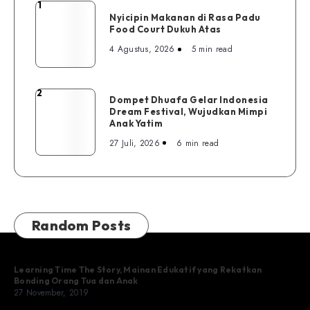
1
Nyicipin
Nyicipin Makanan di Rasa Padu
Makanan
Food Court Dukuh Atas
di
4 Agustus, 2026
5 min read
Rasa
Padu
Food
2
Dompet
Dompet Dhuafa Gelar Indonesia
Court
Dream Festival, Wujudkan Mimpi
Dhuafa
Dukuh
Anak Yatim
Gelar
Atas
27 Juli, 2026
6 min read
Indonesia
Dream
Festival,
Wujudkan
Mimpi
Random Posts
Anak
Yatim
Learning Time The Story, Mainan Edukatif yang Rekatkan
Bonding Orang Tua dan Anak
27 November, 2019