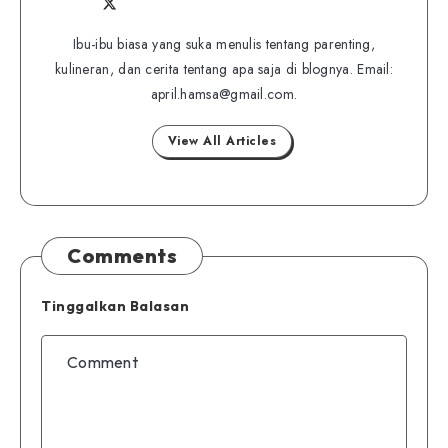
Follow
Follow
Website
me
me
Ibu-ibu biasa yang suka menulis tentang parenting,
on
kulineran, dan cerita tentang apa saja di blognya. Email:
on
Twitter
april.hamsa@gmail.com.
Facebook
View All Articles
Comments
Tinggalkan Balasan