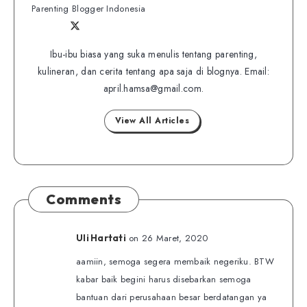
Parenting Blogger Indonesia
Follow
Follow
Website
me
me
Ibu-ibu biasa yang suka menulis tentang parenting,
on
kulineran, dan cerita tentang apa saja di blognya. Email:
on
Twitter
april.hamsa@gmail.com.
Facebook
View All Articles
Comments
on 26 Maret, 2020
Uli Hartati
aamiin, semoga segera membaik negeriku. BTW
kabar baik begini harus disebarkan semoga
bantuan dari perusahaan besar berdatangan ya