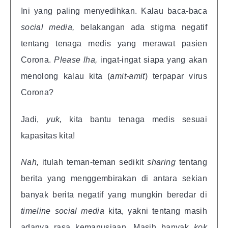
Ini yang paling menyedihkan. Kalau baca-baca
social media,
belakangan ada stigma negatif
tentang tenaga medis yang merawat pasien
Corona.
Please lha,
ingat-ingat siapa yang akan
menolong kalau kita (
amit-amit
) terpapar virus
Corona?
Jadi,
yuk,
kita bantu tenaga medis sesuai
kapasitas kita!
Nah,
itulah teman-teman sedikit
sharing
tentang
berita yang menggembirakan di antara sekian
banyak berita negatif yang mungkin beredar di
timeline social media
kita, yakni tentang masih
adanya rasa kemanusiaan. Masih banyak
kok