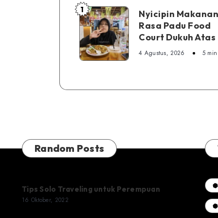
1
Nyicipin
Nyicipin Makanan
Rasa Padu Food
Makanan
Court Dukuh Atas
di
Rasa
4 Agustus, 2026
5 min
Padu
Food
Court
Dukuh
Atas
Random Posts
Tips Solo Traveling untuk Perempuan
16 Oktober, 2022