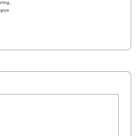
nting,
ognya.