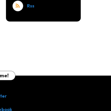
Rss
 me!
ter
ebook