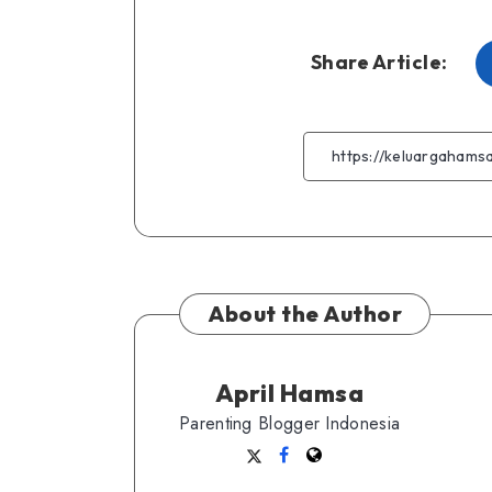
Share Article:
About the Author
April Hamsa
Parenting Blogger Indonesia
Follow
Follow
Website
me
me