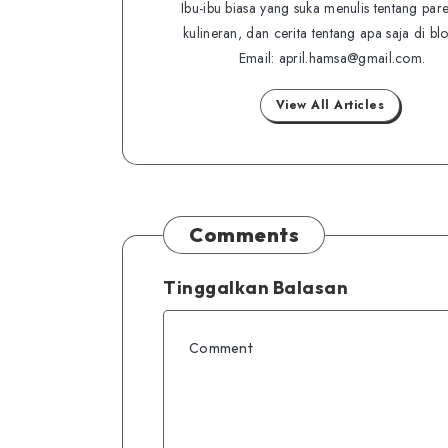
Ibu-ibu biasa yang suka menulis tentang pare
on
on
kulineran, dan cerita tentang apa saja di bl
Twitter
Facebook
Email: april.hamsa@gmail.com.
View All Articles
Comments
Tinggalkan Balasan