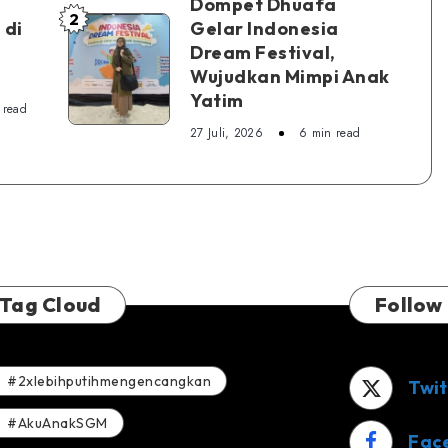
Dompet Dhuafa
2
Dompet
 di
Gelar Indonesia
Dream Festival,
Dhuafa
Wujudkan Mimpi Anak
Gelar
Yatim
Indonesia
 read
27 Juli, 2026
6 min read
Dream
Festival,
Wujudkan
Mimpi
Anak
Yatim
Tag Cloud
Follow
#2xlebihputihmengencangkan
Twit
#AkuAnakSGM
Fac