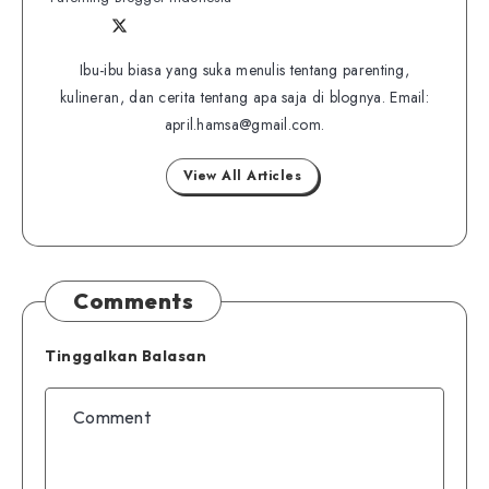
Follow
Follow
Website
me
me
Ibu-ibu biasa yang suka menulis tentang parenting,
on
kulineran, dan cerita tentang apa saja di blognya. Email:
on
Twitter
april.hamsa@gmail.com.
Facebook
View All Articles
Comments
Tinggalkan Balasan