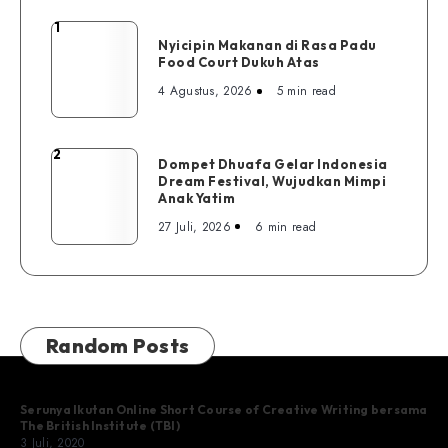
1
Nyicipin
Nyicipin Makanan di Rasa Padu
Makanan
Food Court Dukuh Atas
di
4 Agustus, 2026
5 min read
Rasa
Padu
Food
2
Dompet
Dompet Dhuafa Gelar Indonesia
Court
Dream Festival, Wujudkan Mimpi
Dhuafa
Dukuh
Anak Yatim
Gelar
Atas
27 Juli, 2026
6 min read
Indonesia
Dream
Festival,
Wujudkan
Mimpi
Random Posts
Anak
Yatim
Serunya Ikutan Online Short Course of Creative Writing bersama
The British Institute (TBI)
3 Juli, 2020