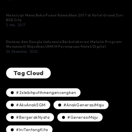
Mencicipi Menu Buka Puasa Ramadhan 2017 di Hotel Grand Zuri
BSD City
2 Mei, 2017
Danone dan Google Indonesia Berkolaborasi Melalui Program
Womenwill Wujudkan UMKM Perempuan Melek Digital
24 Desember, 2020
Tag Cloud
#2xlebihputihmengencangkan
#AkuAnakSGM
#AnakGenerasiMaju
#BergerakNyata
#GenerasiMaju
#IniTentangKita