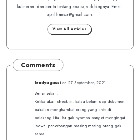
on
on
kulineran, dan cerita tentang apa saja di blognya. Email:
Twitter
Facebook
april.hamsa@gmail.com.
View All Articles
Comments
on 27 September, 2021
lendyagassi
Benar sekali.
Ketika akan check in, kalau belum siap dokumen
bakalan menghambat orang yang antri di
belakang kita. Itu gak nyaman banget mengingat
jadwal penerbangan masing-masing orang gak
sama.