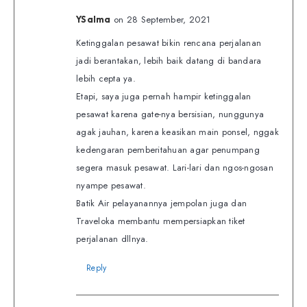
on 28 September, 2021
YSalma
Ketinggalan pesawat bikin rencana perjalanan
jadi berantakan, lebih baik datang di bandara
lebih cepta ya.
Etapi, saya juga pernah hampir ketinggalan
pesawat karena gate-nya bersisian, nunggunya
agak jauhan, karena keasikan main ponsel, nggak
kedengaran pemberitahuan agar penumpang
segera masuk pesawat. Lari-lari dan ngos-ngosan
nyampe pesawat.
Batik Air pelayanannya jempolan juga dan
Traveloka membantu mempersiapkan tiket
perjalanan dllnya.
Reply