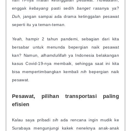
hari H-nya malah ketinggalan pesawat.
Huwaaahh,
enggak
kebayang
pasti sedih
banget
rasanya ya?
Duh,
jangan sampai ada drama ketinggalan pesawat
seperti itu ya teman-teman.
Yeah,
hampir 2 tahun pandemi, sebagian dari kita
bersabar untuk menunda bepergian naik pesawat
kan? Namun,
alhamdulillah
ya Indonesia belakangan
kasus Covid-19-nya membaik, sehingga saat ini kita
bisa mempertimbangkan kembali
nih
bepergian naik
pesawat.
Pesawat, pilihan transportasi paling
efisien
Kalau saya pribadi
sih
ada rencana ingin mudik ke
Surabaya mengunjungi kakek neneknya anak-anak