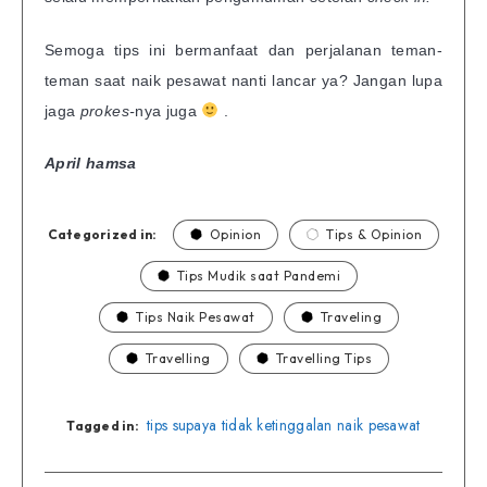
Semoga tips ini bermanfaat dan perjalanan teman-
teman saat naik pesawat nanti lancar ya? Jangan lupa
jaga
prokes-
nya juga
.
April hamsa
Categorized in:
Opinion
Tips & Opinion
Tips Mudik saat Pandemi
Tips Naik Pesawat
Traveling
Travelling
Travelling Tips
tips supaya tidak ketinggalan naik pesawat
Tagged in: