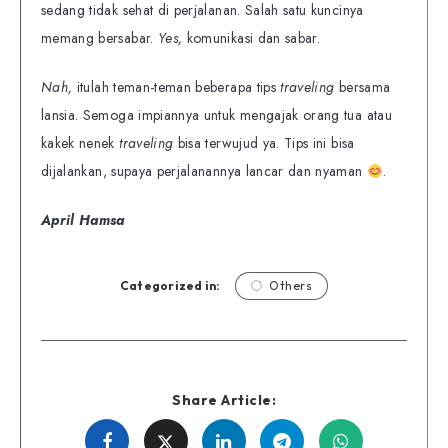
sedang tidak sehat di perjalanan. Salah satu kuncinya
memang bersabar.
Yes,
komunikasi dan sabar.
Nah,
itulah teman-teman beberapa tips
traveling
bersama
lansia. Semoga impiannya untuk mengajak orang tua atau
kakek nenek
traveling
bisa terwujud ya. Tips ini bisa
dijalankan, supaya perjalanannya lancar dan nyaman
.
April Hamsa
Categorized in:
Others
Share Article:
Share
Share
Share
Share
Share