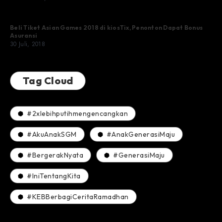
Beli Tiket Asian Games 2018 di kiosTix, Penonton Dapat Bonus
Asuransi
30 Juli, 2018
Tag Cloud
#2xlebihputihmengencangkan
#AkuAnakSGM
#AnakGenerasiMaju
#BergerakNyata
#GenerasiMaju
#IniTentangKita
#KEBBerbagiCeritaRamadhan