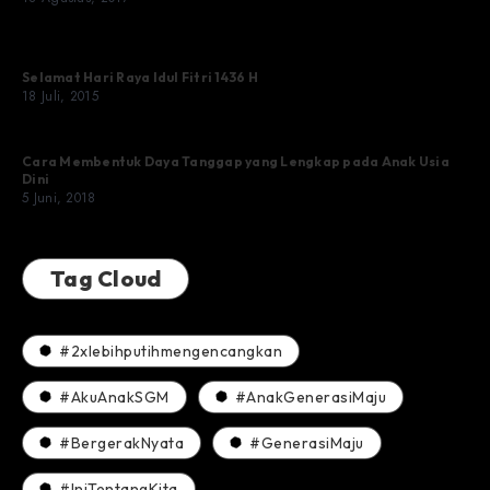
Selamat Hari Raya Idul Fitri 1436 H
18 Juli, 2015
Cara Membentuk Daya Tanggap yang Lengkap pada Anak Usia
Dini
5 Juni, 2018
Tag Cloud
#2xlebihputihmengencangkan
#AkuAnakSGM
#AnakGenerasiMaju
#BergerakNyata
#GenerasiMaju
#IniTentangKita