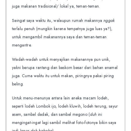
juga makanan tradisional/ lokal ya, teman-teman.
Seingat saya waktu itu, walaupun rumah makannya
nggak
terlalu penuh (mungkin karena tempatnya juga luas ya?),
untuk mengambil makanannya saya dan teman-teman
mengantre.
Wadah-wadah untuk menyajikan makanannya pun unik,
yakni berupa rantang dan baskom besar dari bahan enamel
juga. Cuma waktu itu untuk makan, piringnya pakai piring
beling.
Untuk menu-menunya antara lain aneka macam lodeh,
seperti lodeh Lombok ijo, lodeh kluwih, lodeh terung, sayur
asem, sambel dadak, dan sambel megono (
duh
ini
mengingat-ingat lagi sambil melihat foto-fotonya bikin saya
jadi
laper deh
hahaha
).