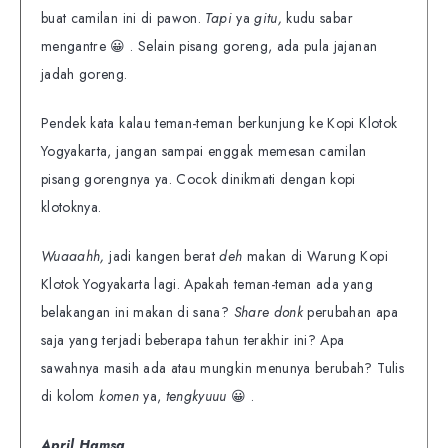
buat camilan ini di pawon.
Tapi
ya
gitu,
kudu sabar
mengantre 😀 . Selain pisang goreng, ada pula jajanan
jadah goreng.
Pendek kata kalau teman-teman berkunjung ke Kopi Klotok
Yogyakarta, jangan sampai enggak memesan camilan
pisang gorengnya ya. Cocok dinikmati dengan kopi
klotoknya.
Wuaaahh,
jadi kangen berat
deh
makan di Warung Kopi
Klotok Yogyakarta lagi. Apakah teman-teman ada yang
belakangan ini makan di sana?
Share donk
perubahan apa
saja yang terjadi beberapa tahun terakhir ini? Apa
sawahnya masih ada atau mungkin menunya berubah? Tulis
di kolom
komen
ya,
tengkyuuu
😀 .
April Hamsa