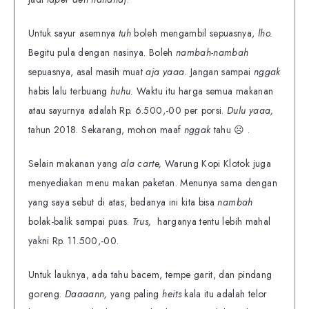
Untuk sayur asemnya
tuh
boleh mengambil sepuasnya,
lho.
Begitu pula dengan nasinya. Boleh
nambah-nambah
sepuasnya, asal masih muat
aja yaaa.
Jangan sampai
nggak
habis lalu terbuang
huhu.
Waktu itu harga semua makanan
atau sayurnya adalah Rp. 6.500,-00 per porsi.
Dulu yaaa,
tahun 2018. Sekarang, mohon maaf
nggak
tahu ☹ .
Selain makanan yang
ala carte,
Warung Kopi Klotok juga
menyediakan menu makan paketan. Menunya sama dengan
yang saya sebut di atas, bedanya ini kita bisa
nambah
bolak-balik sampai puas.
Trus,
harganya tentu lebih mahal
yakni Rp. 11.500,-00.
Untuk lauknya, ada tahu bacem, tempe garit, dan pindang
goreng.
Daaaann,
yang paling
heits
kala itu adalah telor