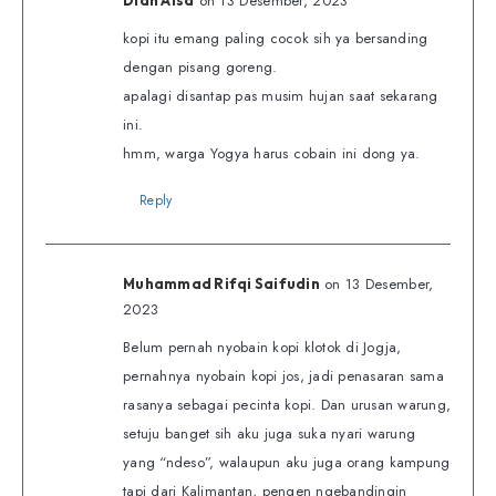
on 13 Desember, 2023
kopi itu emang paling cocok sih ya bersanding
dengan pisang goreng.
apalagi disantap pas musim hujan saat sekarang
ini.
hmm, warga Yogya harus cobain ini dong ya.
Reply
on 13 Desember,
Muhammad Rifqi Saifudin
2023
Belum pernah nyobain kopi klotok di Jogja,
pernahnya nyobain kopi jos, jadi penasaran sama
rasanya sebagai pecinta kopi. Dan urusan warung,
setuju banget sih aku juga suka nyari warung
yang “ndeso”, walaupun aku juga orang kampung
tapi dari Kalimantan, pengen ngebandingin