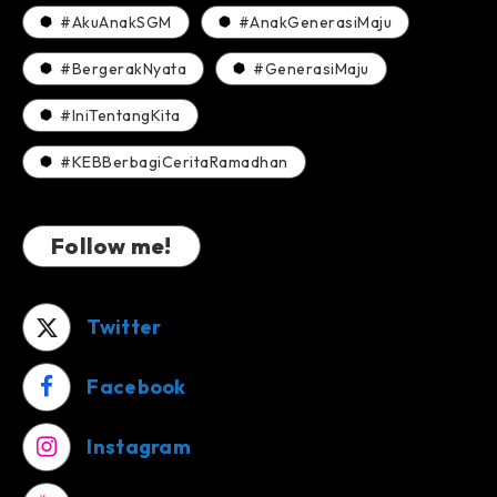
#AkuAnakSGM
#AnakGenerasiMaju
#BergerakNyata
#GenerasiMaju
#IniTentangKita
#KEBBerbagiCeritaRamadhan
Follow me!
Twitter
Facebook
Instagram