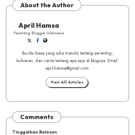
About the Author
April Hamsa
Parenting Blogger Indonesia
Follow
Follow
Website
me
me
Ibu-ibu biasa yang suka menulis tentang parenting,
on
on
kulineran, dan cerita tentang apa saja di blognya. Email:
Twitter
Facebook
april.hamsa@gmail.com.
View All Articles
Comments
Tinggalkan Balasan