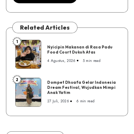
Related Articles
1
Nyicipin
Nyicipin Makanan di Rasa Padu
Makanan
Food Court Dukuh Atas
di
4 Agustus, 2026
5 min read
Rasa
Padu
Food
2
Dompet
Dompet Dhuafa Gelar Indonesia
Court
Dream Festival, Wujudkan Mimpi
Dhuafa
Dukuh
Anak Yatim
Gelar
Atas
27 Juli, 2026
6 min read
Indonesia
Dream
Festival,
Wujudkan
Mimpi