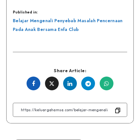
Published in:
Navigasi
Belajar Mengenali Penyebab Masalah Pencernaan
pos
Pada Anak Bersama Enfa Club
Share Article:
Share
Share
Share
Share
Share
on
on
on
on
on
Facebook
Twitter
Linkedin
Telegram
WhatsApp