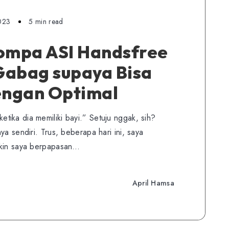
023
5 min read
ompa ASI Handsfree
Gabag supaya Bisa
engan Optimal
ika dia memiliki bayi.” Setuju nggak, sih?
ya sendiri. Trus, beberapa hari ini, saya
ikin saya berpapasan…
April Hamsa