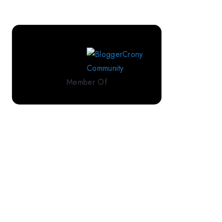
Perlengkapan
Tidur
Premium
dari
IndoLinen
Member Of