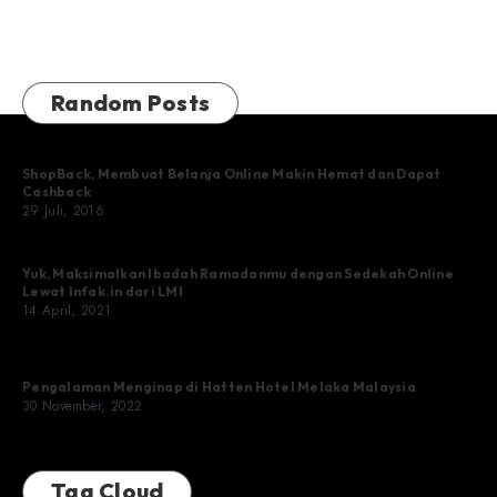
Random Posts
ShopBack, Membuat Belanja Online Makin Hemat dan Dapat
Cashback
29 Juli, 2016
Yuk, Maksimalkan Ibadah Ramadanmu dengan Sedekah Online
Lewat Infak.in dari LMI
14 April, 2021
Pengalaman Menginap di Hatten Hotel Melaka Malaysia
30 November, 2022
Tag Cloud