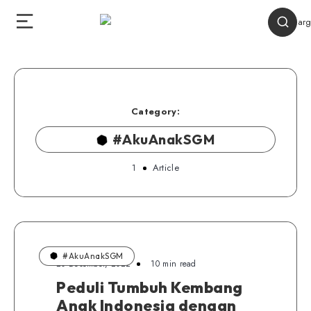
Category:
#AkuAnakSGM
1
Article
#AkuAnakSGM
20 Desember, 2022
10 min read
Peduli Tumbuh Kembang
Anak Indonesia dengan