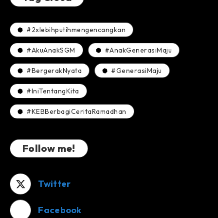
#2xlebihputihmengencangkan
#AkuAnakSGM
#AnakGenerasiMaju
#BergerakNyata
#GenerasiMaju
#IniTentangKita
#KEBBerbagiCeritaRamadhan
Follow me!
Twitter
Facebook