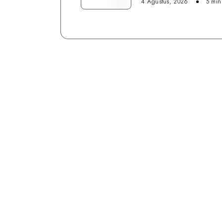
Rasa
4 Agustus, 2026
5 min
Padu
Food
Court
Dukuh
Atas