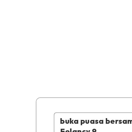
buka puasa bersa
Felancy 9