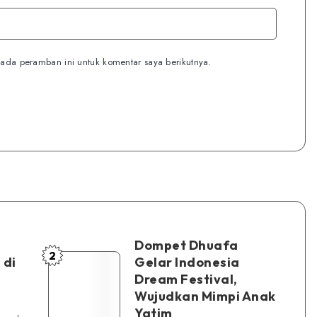
ada peramban ini untuk komentar saya berikutnya.
Dompet Dhuafa
2
Dompet
 di
Gelar Indonesia
Dream Festival,
Dhuafa
Wujudkan Mimpi Anak
Gelar
Yatim