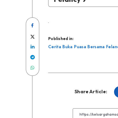
Share
on
Share
Published in:
Navigasi
Facebook
Share
on
Cerita Buka Puasa Bersama Felan
pos
on
Twitter
Share
Linkedin
Share
on
on
Telegram
WhatsApp
Share Article: