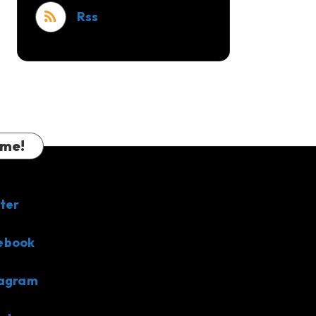
Rss
 me!
ter
ebook
tagram