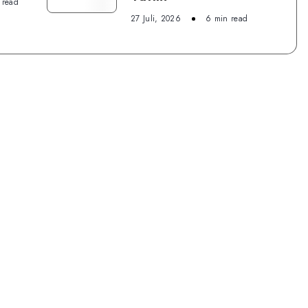
Indonesia
 read
27 Juli, 2026
6 min read
Dream
Festival,
Wujudkan
Mimpi
Anak
Yatim