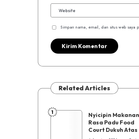
Simpan nama, email, dan situs web saya p
Related Articles
1
Nyicipin
Nyicipin Makanan
Rasa Padu Food
Makanan
Court Dukuh Atas
di