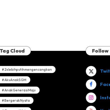
Tag Cloud
Follow
#2xlebihputihmengencangkan
Twit
#AkuAnakSGM
Fac
#AnakGenerasiMaju
Ins
#BergerakNyata