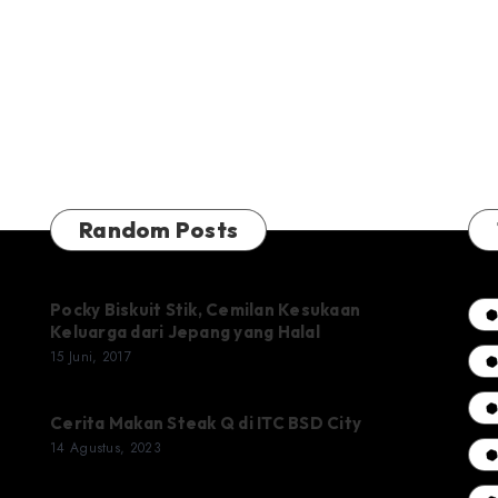
Random Posts
Pocky Biskuit Stik, Cemilan Kesukaan
Keluarga dari Jepang yang Halal
15 Juni, 2017
Cerita Makan Steak Q di ITC BSD City
14 Agustus, 2023