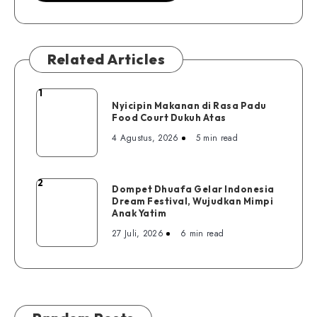
Related Articles
1
Nyicipin
Nyicipin Makanan di Rasa Padu
Makanan
Food Court Dukuh Atas
di
4 Agustus, 2026
5 min read
Rasa
Padu
Food
2
Dompet
Dompet Dhuafa Gelar Indonesia
Court
Dream Festival, Wujudkan Mimpi
Dhuafa
Dukuh
Anak Yatim
Gelar
Atas
27 Juli, 2026
6 min read
Indonesia
Dream
Festival,
Wujudkan
Mimpi
Anak