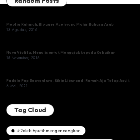
Random Posts
Yatim
Meutia Rahmah, Blogger Aceh yang Mahir Bahasa Arab
13 Agustus, 2016
Nova Violita, Menulis untuk Mengajak kepada Kebaikan
15 November, 2016
Paddle Pop Seaventure, Bikin Liburan di Rumah Aja Tetap Asyik
6 Mei, 2021
Tag Cloud
#2xlebihputihmengencangkan