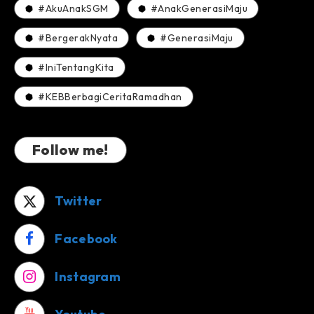
#AkuAnakSGM
#AnakGenerasiMaju
#BergerakNyata
#GenerasiMaju
#IniTentangKita
#KEBBerbagiCeritaRamadhan
Follow me!
Twitter
Facebook
Instagram