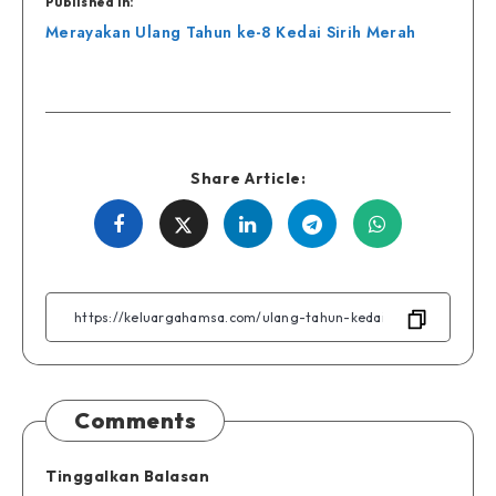
Published in:
Navigasi
Merayakan Ulang Tahun ke-8 Kedai Sirih Merah
pos
Share Article:
Share
Share
Share
Share
Share
on
on
on
on
on
Facebook
Twitter
Linkedin
Telegram
WhatsApp
Comments
Tinggalkan Balasan