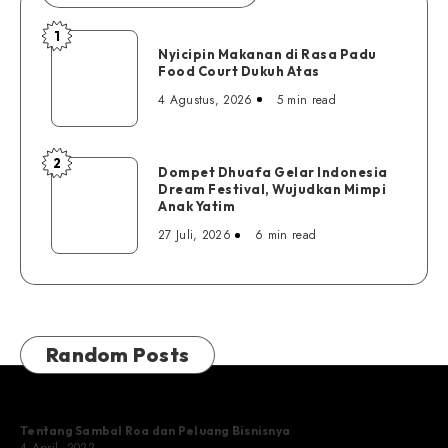
1
Nyicipin
Nyicipin Makanan di Rasa Padu
Makanan
Food Court Dukuh Atas
di
4 Agustus, 2026
5 min read
Rasa
Padu
Food
2
Dompet
Dompet Dhuafa Gelar Indonesia
Court
Dream Festival, Wujudkan Mimpi
Dhuafa
Dukuh
Anak Yatim
Gelar
Atas
27 Juli, 2026
6 min read
Indonesia
Dream
Festival,
Wujudkan
Mimpi
Random Posts
Anak
Yatim
Tentang Sambal Roa dan Peluang Bisnisnya
4 April, 2022