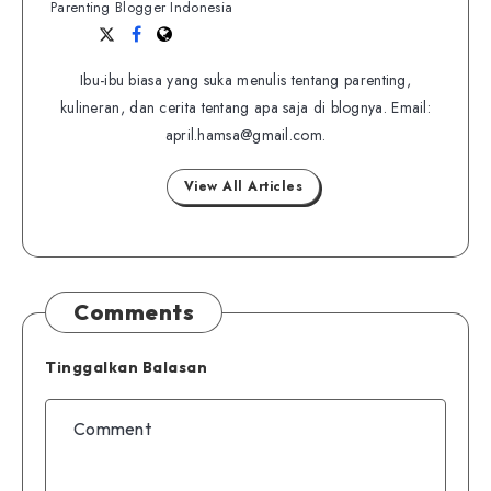
Parenting Blogger Indonesia
Follow
Follow
Website
me
me
Ibu-ibu biasa yang suka menulis tentang parenting,
on
on
kulineran, dan cerita tentang apa saja di blognya. Email:
Twitter
Facebook
april.hamsa@gmail.com.
View All Articles
Comments
Tinggalkan Balasan