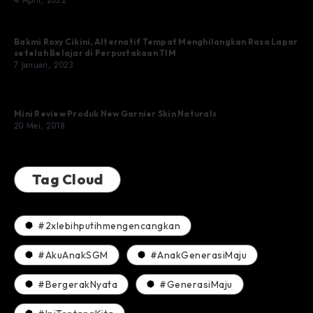
Bakmi Roxy Cikini, Alternatif Tempat Menghilangkan Rasa Lapar
setelah Belajar di Perpustakaan TIM
7 Januari, 2023
Mini Review Produk New Garnier Skin Naturals
20 Mei, 2018
Tag Cloud
#2xlebihputihmengencangkan
#AkuAnakSGM
#AnakGenerasiMaju
#BergerakNyata
#GenerasiMaju