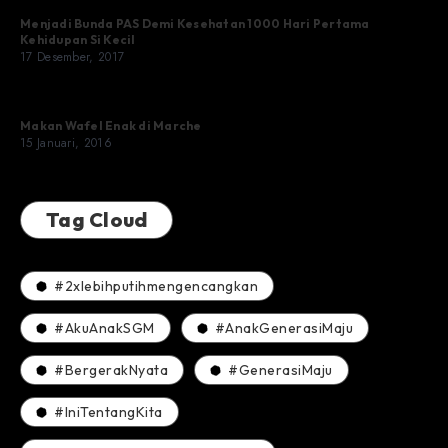
Menjadi Bunda PAS Demi Kesehatan 1000 Hari Pertama
Kehidupan Si Kecil
17 Desember, 2017
Makan Wafel Enak di Marche
15 Januari, 2016
Tag Cloud
#2xlebihputihmengencangkan
#AkuAnakSGM
#AnakGenerasiMaju
#BergerakNyata
#GenerasiMaju
#IniTentangKita