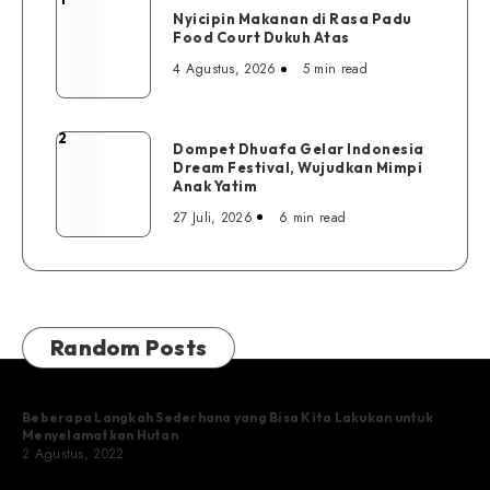
Nyicipin
Nyicipin Makanan di Rasa Padu
Makanan
Food Court Dukuh Atas
di
4 Agustus, 2026
5 min read
Rasa
Padu
Food
2
Dompet
Dompet Dhuafa Gelar Indonesia
Court
Dream Festival, Wujudkan Mimpi
Dhuafa
Dukuh
Anak Yatim
Gelar
Atas
27 Juli, 2026
6 min read
Indonesia
Dream
Festival,
Wujudkan
Mimpi
Random Posts
Anak
Yatim
Beberapa Langkah Sederhana yang Bisa Kita Lakukan untuk
Menyelamatkan Hutan
2 Agustus, 2022