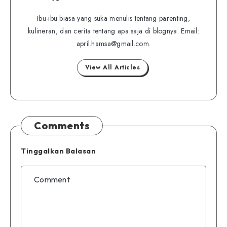
Follow
Website
me
me
Ibu-ibu biasa yang suka menulis tentang parenting,
on
kulineran, dan cerita tentang apa saja di blognya. Email:
on
Twitter
april.hamsa@gmail.com.
Facebook
View All Articles
Comments
Tinggalkan Balasan