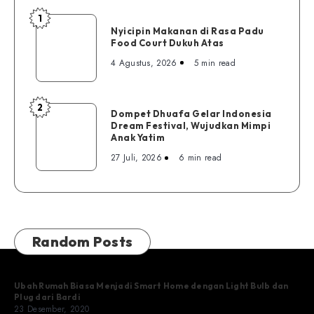
1
Nyicipin
Nyicipin Makanan di Rasa Padu
Makanan
Food Court Dukuh Atas
di
4 Agustus, 2026
5 min read
Rasa
Padu
Food
2
Dompet
Dompet Dhuafa Gelar Indonesia
Court
Dream Festival, Wujudkan Mimpi
Dhuafa
Dukuh
Anak Yatim
Gelar
Atas
27 Juli, 2026
6 min read
Indonesia
Dream
Festival,
Wujudkan
Mimpi
Random Posts
Anak
Yatim
Ubah Rumah Biasa Menjadi Smart Home dengan Light Bulb dan
Plug dari Bardi
23 Desember, 2020