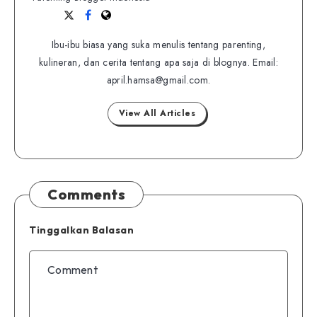
Follow
Follow
Website
me
me
Ibu-ibu biasa yang suka menulis tentang parenting,
on
on
kulineran, dan cerita tentang apa saja di blognya. Email:
Twitter
Facebook
april.hamsa@gmail.com.
View All Articles
Comments
Tinggalkan Balasan