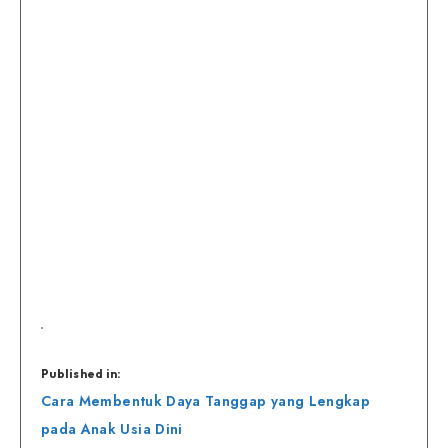
Published in:
Navigasi
Cara Membentuk Daya Tanggap yang Lengkap
pos
pada Anak Usia Dini