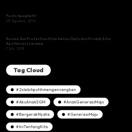
Pesta Spaghetti
29 Agustus, 2014
Review Sun Protection Erha Helios Daily dan Produk Erha
Apothecary Lainnya
7 Juli, 2018
Tag Cloud
#2xlebihputihmengencangkan
#AkuAnakSGM
#AnakGenerasiMaju
#BergerakNyata
#GenerasiMaju
#IniTentangKita