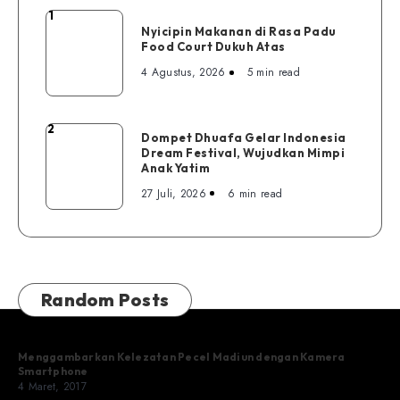
1
Nyicipin
Nyicipin Makanan di Rasa Padu
Makanan
Food Court Dukuh Atas
di
4 Agustus, 2026
5 min read
Rasa
Padu
Food
2
Dompet
Dompet Dhuafa Gelar Indonesia
Court
Dream Festival, Wujudkan Mimpi
Dhuafa
Dukuh
Anak Yatim
Gelar
Atas
27 Juli, 2026
6 min read
Indonesia
Dream
Festival,
Wujudkan
Mimpi
Random Posts
Anak
Yatim
Menggambarkan Kelezatan Pecel Madiun dengan Kamera
Smartphone
4 Maret, 2017