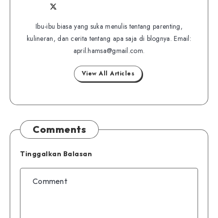
Follow
Follow
Website
me
me
Ibu-ibu biasa yang suka menulis tentang parenting,
on
kulineran, dan cerita tentang apa saja di blognya. Email:
on
Twitter
april.hamsa@gmail.com.
Facebook
View All Articles
Comments
Tinggalkan Balasan