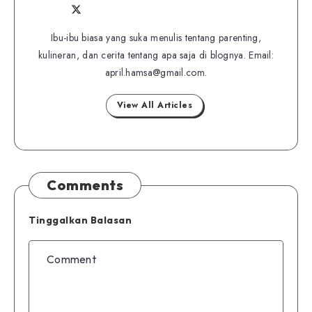
Follow
Follow
Website
me
me
Ibu-ibu biasa yang suka menulis tentang parenting,
on
kulineran, dan cerita tentang apa saja di blognya. Email:
on
Twitter
april.hamsa@gmail.com.
Facebook
View All Articles
Comments
Tinggalkan Balasan