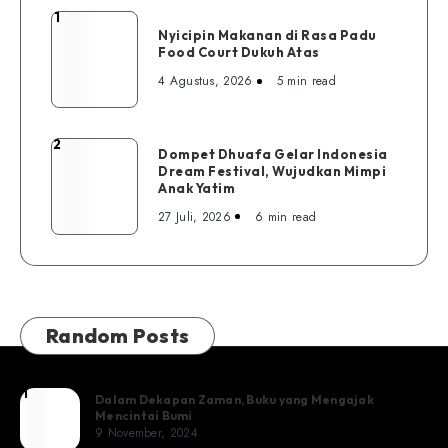
1
Nyicipin
Nyicipin Makanan di Rasa Padu
Makanan
Food Court Dukuh Atas
di
4 Agustus, 2026
5 min read
Rasa
Padu
Food
2
Dompet
Dompet Dhuafa Gelar Indonesia
Court
Dream Festival, Wujudkan Mimpi
Dhuafa
Dukuh
Anak Yatim
Gelar
Atas
27 Juli, 2026
6 min read
Indonesia
Dream
Festival,
Wujudkan
Mimpi
Random Posts
Anak
Yatim
1
Dalam
Dalam Dekapan Zaman, Buku yang Mengajak
Mencintai Bumi
Dekapan
9 November, 2024
Zaman,