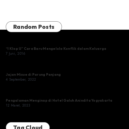
Random Posts
“I Klop U” Cara Baru Mengelola Konflik dalam Keluarga
7 Juni, 2016
Jajan Mixue di Parung Panjang
4 September, 2022
Pengalaman Menginap di Hotel Galuh Anindita Yogyakarta
12 Maret, 2023
Tag Cloud