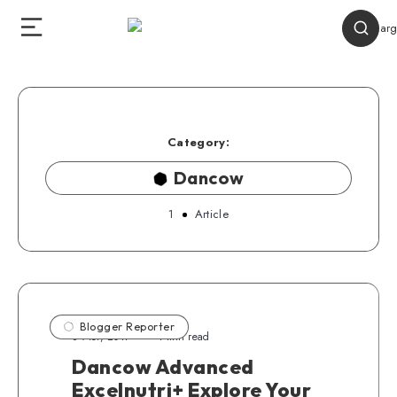
Category:
Dancow
1
Article
Blogger Reporter
8 Mei, 2017
4 min read
Dancow Advanced
Excelnutri+ Explore Your