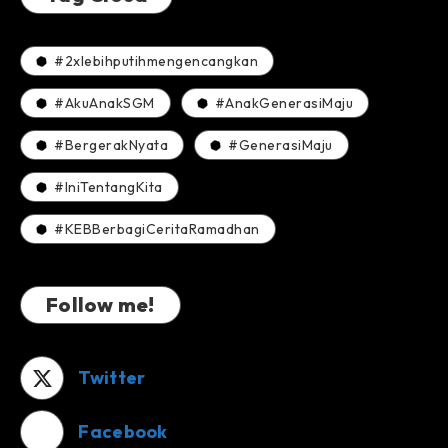
#2xlebihputihmengencangkan
#AkuAnakSGM
#AnakGenerasiMaju
#BergerakNyata
#GenerasiMaju
#IniTentangKita
#KEBBerbagiCeritaRamadhan
Follow me!
Twitter
Facebook