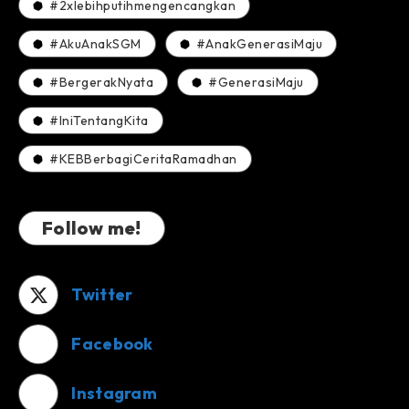
#2xlebihputihmengencangkan
#AkuAnakSGM
#AnakGenerasiMaju
#BergerakNyata
#GenerasiMaju
#IniTentangKita
#KEBBerbagiCeritaRamadhan
Follow me!
Twitter
Facebook
Instagram