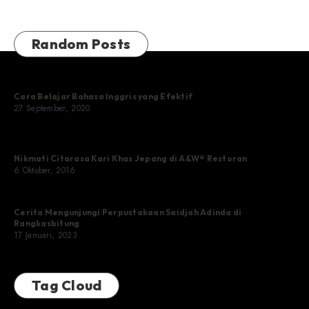
Random Posts
Cara Belajar Bahasa Inggris yang Efektif
27 September, 2020
Nikmati Citarasa Kari Khas Jepang di A&W® Restoran
6 Oktober, 2016
Cerita Mengunjungi Perpustakaan Saidjah Adinda di
Rangkasbitung
17 Januari, 2023
Tag Cloud