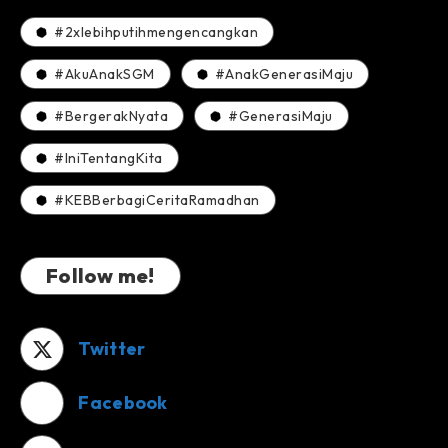
#2xlebihputihmengencangkan
#AkuAnakSGM
#AnakGenerasiMaju
#BergerakNyata
#GenerasiMaju
#IniTentangKita
#KEBBerbagiCeritaRamadhan
Follow me!
Twitter
Facebook