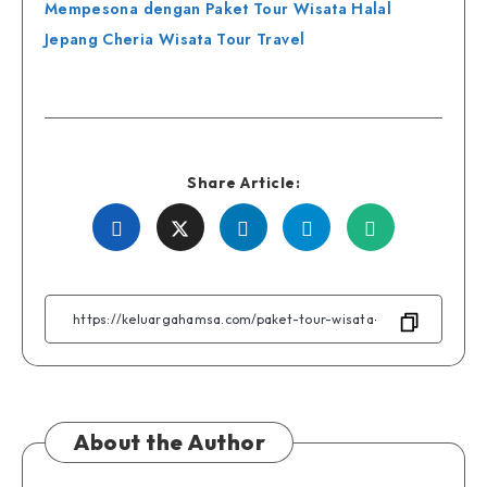
pos
Mempesona dengan Paket Tour Wisata Halal
Jepang Cheria Wisata Tour Travel
Share Article:
Share
Share
Share
Share
Share
on
on
on
on
on
Facebook
Twitter
Linkedin
Telegram
WhatsApp
About the Author