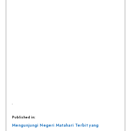
Published in:
Navigasi
Mengunjungi Negeri Matahari Terbit yang