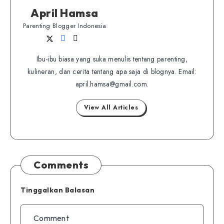
April Hamsa
Parenting Blogger Indonesia
Follow
Follow
Website
me
me
Ibu-ibu biasa yang suka menulis tentang parenting,
on
on
kulineran, dan cerita tentang apa saja di blognya. Email:
Twitter
Facebook
april.hamsa@gmail.com.
View All Articles
Comments
Tinggalkan Balasan