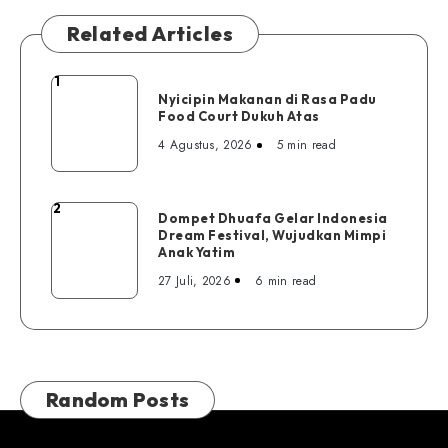
Related Articles
1
Nyicipin
Nyicipin Makanan di Rasa Padu
Makanan
Food Court Dukuh Atas
di
4 Agustus, 2026
5 min read
Rasa
Padu
Food
2
Dompet
Dompet Dhuafa Gelar Indonesia
Court
Dream Festival, Wujudkan Mimpi
Dhuafa
Dukuh
Anak Yatim
Gelar
Atas
27 Juli, 2026
6 min read
Indonesia
Dream
Festival,
Wujudkan
Mimpi
Random Posts
Anak
Yatim