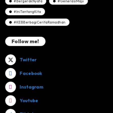
#BergerakNyata
#GenerasiMaju
#IniTentangKita
#KEBBerbagiCeritaRamadhan
Follow me!
Twitter
Facebook
Instagram
Youtube