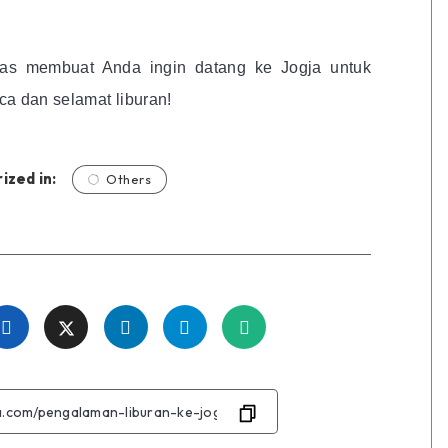
s membuat Anda ingin datang ke Jogja untuk
ca dan selamat liburan!
ized in:
Others
Share
Share
Share
Share
Share
on
on
on
on
on
Facebook
Twitter
Linkedin
Telegram
WhatsApp