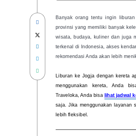
Banyak orang tentu ingin libura
Share
provinsi yang memiliki banyak kele
on
Share
wisata, budaya, kuliner dan juga 
Facebook
Share
on
terkenal di Indonesia, akses kenda
rekomendasi Anda akan lebih menik
on
Share
Twitter
Linkedin
on
Share
Liburan ke Jogja dengan kereta 
Telegram
on
menggunakan kereta, Anda bis
WhatsApp
Traveloka, Anda bisa
lihat jadwal 
saja. Jika menggunakan layanan s
lebih fleksibel.