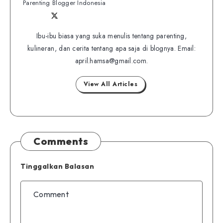
Parenting Blogger Indonesia
Follow
Follow
Website
me
me
Ibu-ibu biasa yang suka menulis tentang parenting,
on
kulineran, dan cerita tentang apa saja di blognya. Email:
on
Twitter
april.hamsa@gmail.com.
Facebook
View All Articles
Comments
Tinggalkan Balasan