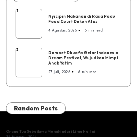
1
Nyicipin
Nyicipin Makanan di Rasa Padu
Makanan
Food Court Dukuh Atas
di
4 Agustus, 2026
5 min read
Rasa
Padu
Food
2
Dompet
Dompet Dhuafa Gelar Indonesia
Court
Dream Festival, Wujudkan Mimpi
Dhuafa
Dukuh
Anak Yatim
Gelar
Atas
27 Juli, 2026
6 min read
Indonesia
Dream
Festival,
Wujudkan
Mimpi
Random Posts
Anak
Yatim
Orang Tua Sebaiknya Menghindari Lima Hal Ini
25 Februari, 2024