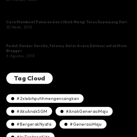
Cara Membuat Pakaian dan Jilbab Wangi Terus Sepanjang Hari
30 Maret, 2018
Peduli Kanker Serviks, Felancy Gelar Acara Edukasi untuk Mom
Blogger
6 Agustus, 2018
Tag Cloud
#2xlebihputihmengencangkan
#AkuAnakSGM
#AnakGenerasiMaju
#BergerakNyata
#GenerasiMaju