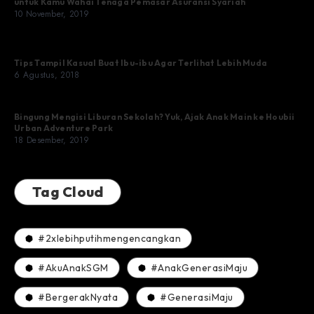
untuk Kamu Wahai Tenaga Pemasar Asuransi Syariah
10 November, 2019
Tips Tampil Kasual Buat Ibu-ibu Agar Terlihat Lebih Muda
6 Agustus, 2018
Bingung Mengisi Liburan Sekolah? Yuk, Ajak Anak Main ke Houbii
Urban Adventure Park
18 Desember, 2019
Tag Cloud
#2xlebihputihmengencangkan
#AkuAnakSGM
#AnakGenerasiMaju
#BergerakNyata
#GenerasiMaju