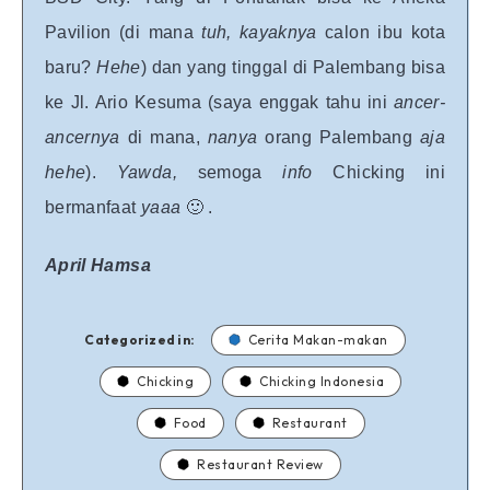
Pavilion (di mana
tuh, kayaknya
calon ibu kota
baru?
Hehe
) dan yang tinggal di Palembang bisa
ke Jl. Ario Kesuma (saya enggak tahu ini
ancer-
ancernya
di mana,
nanya
orang Palembang
aja
hehe
).
Yawda,
semoga
info
Chicking ini
bermanfaat
yaaa
🙂 .
April Hamsa
Categorized in:
Cerita Makan-makan
Chicking
Chicking Indonesia
Food
Restaurant
Restaurant Review