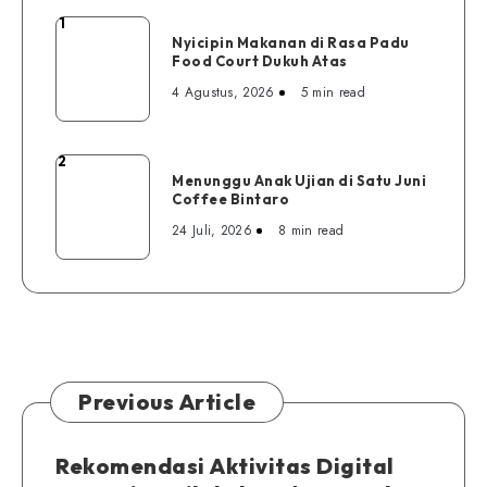
1
Nyicipin
Nyicipin Makanan di Rasa Padu
Makanan
Food Court Dukuh Atas
di
4 Agustus, 2026
5 min read
Rasa
Padu
Food
2
Menunggu
Court
Menunggu Anak Ujian di Satu Juni
Anak
Coffee Bintaro
Dukuh
Ujian
Atas
24 Juli, 2026
8 min read
di
Satu
Juni
Coffee
Bintaro
Previous Article
Rekomendasi Aktivitas Digital