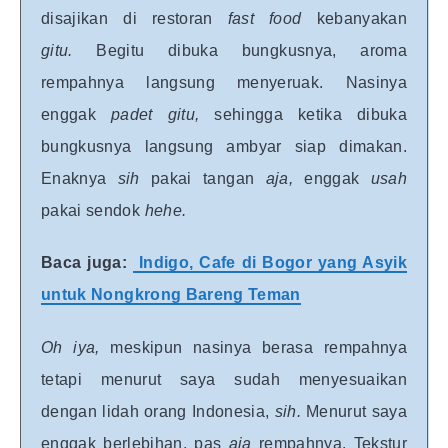
disajikan di restoran
fast food
kebanyakan
gitu.
Begitu dibuka bungkusnya, aroma
rempahnya langsung menyeruak. Nasinya
enggak
padet gitu,
sehingga ketika dibuka
bungkusnya langsung ambyar siap dimakan.
Enaknya
sih
pakai tangan
aja,
enggak
usah
pakai sendok
hehe.
Baca juga:
Indigo, Cafe di Bogor yang Asyik
untuk Nongkrong Bareng Teman
Oh iya,
meskipun nasinya berasa rempahnya
tetapi menurut saya sudah menyesuaikan
dengan lidah orang Indonesia,
sih.
Menurut saya
enggak berlebihan, pas
aja
rempahnya. Tekstur