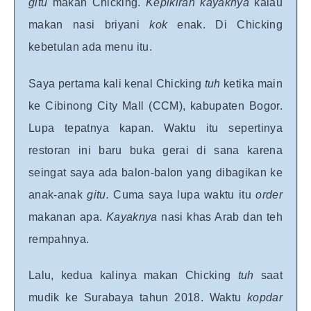
gitu
makan Chicking.
Kepikiran kayaknya
kalau
makan nasi briyani
kok
enak. Di Chicking
kebetulan ada menu itu.
S
aya pertama kali kenal Chicking
tuh
ketika
main
ke Cibinong City Mall (CCM), kabupaten Bogor.
Lupa tepatnya kapan. Waktu itu sepertinya
restoran ini baru buka gerai di sana karena
seingat saya ada balon-balon yang dibagikan ke
anak-anak
gitu.
Cuma saya lupa waktu itu
order
makanan apa.
Kayaknya
nasi khas Arab dan teh
rempahnya.
Lalu, kedua kalinya makan Chicking
tuh
saat
mudik ke Surabaya tahun 2018. Waktu
kopdar