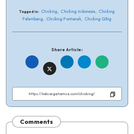
Chicking
Chicking Indonesia
Chicking
,
,
Tagged in:
Palembang
Chicking Pontianak
Chicking QBig
,
,
Share Article:
Share
Share
Share
Share
Share
on
on
on
on
on
Facebook
Linkedin
Telegram
WhatsApp
Twitter
Comments