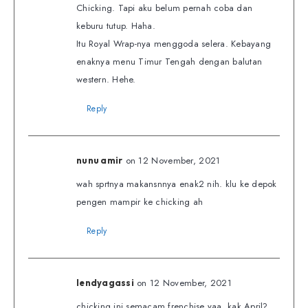
Chicking. Tapi aku belum pernah coba dan
keburu tutup. Haha.
Itu Royal Wrap-nya menggoda selera. Kebayang
enaknya menu Timur Tengah dengan balutan
western. Hehe.
Reply
on 12 November, 2021
nunu amir
wah sprtnya makansnnya enak2 nih. klu ke depok
pengen mampir ke chicking ah
Reply
on 12 November, 2021
lendyagassi
chicking ini semacam frenchise yaa..kak April?