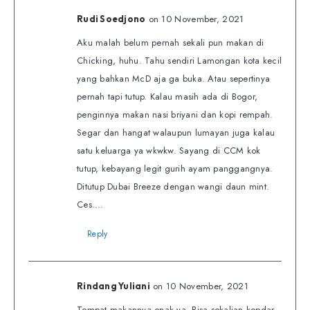
on 10 November, 2021
Rudi Soedjono
Aku malah belum pernah sekali pun makan di
Chicking, huhu. Tahu sendiri Lamongan kota kecil
yang bahkan McD aja ga buka. Atau sepertinya
pernah tapi tutup. Kalau masih ada di Bogor,
penginnya makan nasi briyani dan kopi rempah.
Segar dan hangat walaupun lumayan juga kalau
satu keluarga ya wkwkw. Sayang di CCM kok
tutup, kebayang legit gurih ayam panggangnya.
Ditutup Dubai Breeze dengan wangi daun mint.
Ces….
Reply
on 10 November, 2021
Rindang Yuliani
Tempat makannya enak ya. Bisa sekalian kopdar