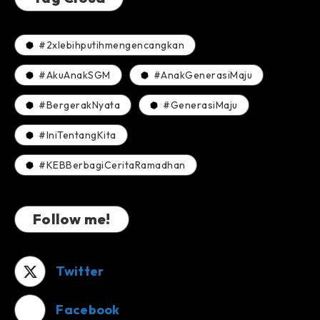
dan
USG
Kelilingnya,
#2xlebihputihmengencangkan
Harapan
Ibu
#AkuAnakSGM
#AnakGenerasiMaju
Hamil
yang
#BergerakNyata
#GenerasiMaju
Terpinggirkan
#IniTentangKita
#KEBBerbagiCeritaRamadhan
Follow me!
Twitter
Facebook