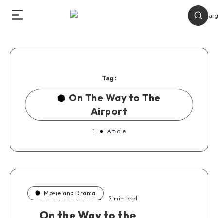
Tag:
On The Way to The
Airport
1
Article
Movie and Drama
28 September, 2016
3 min read
On the Way to the