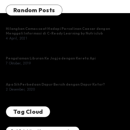
Random Posts
Hilangkan Cemas saat Hadapi Persalinan Caesar dengan
Menggali Informasi di C-Ready Learning by Nutriclub
4 April, 2021
Pengalaman Liburan Ke Jogja dengan Kereta Api
7 Oktober, 2019
Apa Sih Perbedaan Dapur Bersih dengan Dapur Kotor?
2 Desember, 2020
Tag Cloud