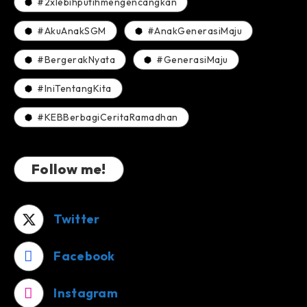
#2xlebihputihmengencangkan
#AkuAnakSGM
#AnakGenerasiMaju
#BergerakNyata
#GenerasiMaju
#IniTentangKita
#KEBBerbagiCeritaRamadhan
Follow me!
Twitter
Facebook
Instagram