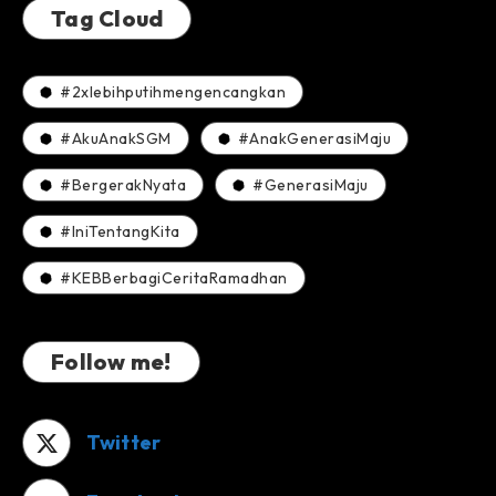
Tag Cloud
#2xlebihputihmengencangkan
#AkuAnakSGM
#AnakGenerasiMaju
#BergerakNyata
#GenerasiMaju
#IniTentangKita
#KEBBerbagiCeritaRamadhan
Follow me!
Twitter