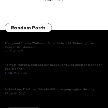
Random Posts
Mengenal Kuliner Wallacea, Salah Satu Bukti Keberagaman
Pangan di Indonesia
22 April, 2021
Tempat Makan Dekat Stasiun Bogor yang Bisa Didatangi dengan
Berjalan Kaki
6 Agustus, 2023
Ini Lho Lima Destinasi Wisata di Papua yang Ingin Kudatangi
19 Maret, 2020