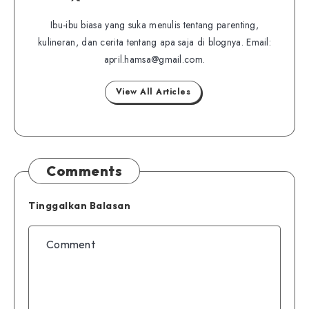
Follow
Website
me
me
Ibu-ibu biasa yang suka menulis tentang parenting,
on
kulineran, dan cerita tentang apa saja di blognya. Email:
on
Twitter
april.hamsa@gmail.com.
Facebook
View All Articles
Comments
Tinggalkan Balasan