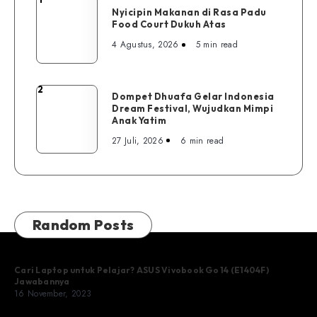
Nyicipin
Nyicipin Makanan di Rasa Padu
Makanan
Food Court Dukuh Atas
di
4 Agustus, 2026
5 min read
Rasa
Padu
Food
2
Dompet
Dompet Dhuafa Gelar Indonesia
Court
Dream Festival, Wujudkan Mimpi
Dhuafa
Dukuh
Anak Yatim
Gelar
Atas
27 Juli, 2026
6 min read
Indonesia
Dream
Festival,
Wujudkan
Mimpi
Random Posts
Anak
Yatim
Cari Laptop untuk Pelajar? ASUS Vivobook Go 14 (E1404F)
Jawabannya
16 November, 2023