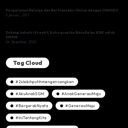
Pengalaman Belanja dan Bertransaksi Online dengan UANGKU
5 Januari, 2017
Dukung Industri Kreatif, Astragraphia Bikin Kelas ASIK untuk
UMKM
24 Desember, 2020
Tag Cloud
#2xlebihputihmengencangkan
#AkuAnakSGM
#AnakGenerasiMaju
#BergerakNyata
#GenerasiMaju
#IniTentangKita